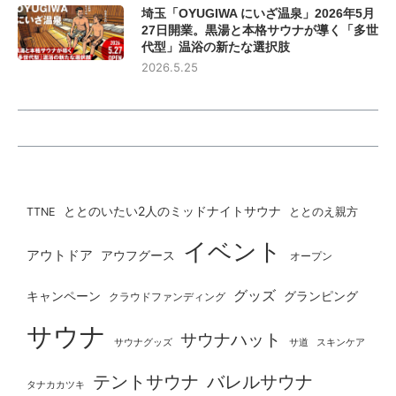
埼玉「OYUGIWA にいざ温泉」2026年5月
27日開業。黒湯と本格サウナが導く「多世
代型」温浴の新たな選択肢
2026.5.25
ととのいたい2人のミッドナイトサウナ
ととのえ親方
TTNE
イベント
アウトドア
アウフグース
オープン
グッズ
グランピング
キャンペーン
クラウドファンディング
サウナ
サウナハット
サウナグッズ
サ道
スキンケア
テントサウナ
バレルサウナ
タナカカツキ