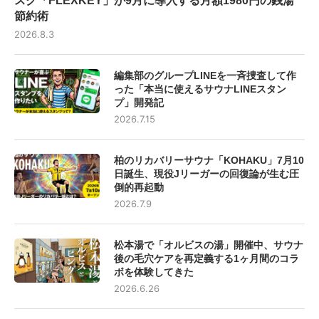
スク「FLEXKEY」が9月に導入する月額1980円の銭湯
節約術
2026.8.3
編集部のグループLINEを一斉捜査して作
った「本当に使えるサウナLINEスタン
プ」開発記
2026.7.15
柏のリカバリーサウナ「KOHAKU」7月10
日誕生、現役Jリーガーの回復論が生む圧
倒的再起動
2026.7.9
松本湯で「オルビスの湯」開催中、サウナ
後の毛穴ケアを再定義する1ヶ月間のコラ
ボを体験してきた
2026.6.26