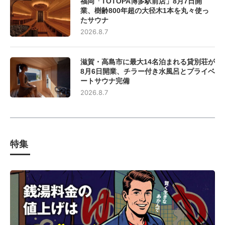
福岡「TOTOPA博多駅前店」8月7日開
業、樹齢800年超の大径木1本を丸々使っ
たサウナ
2026.8.7
滋賀・高島市に最大14名泊まれる貸別荘が
8月6日開業、チラー付き水風呂とプライベ
ートサウナ完備
2026.8.7
特集