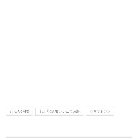
おふろCAFÉ
おふろCAFE ハレニワの湯
クラフトジン