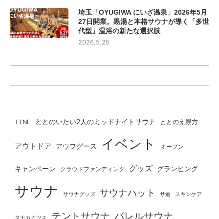
埼玉「OYUGIWA にいざ温泉」2026年5月
27日開業。黒湯と本格サウナが導く「多世
代型」温浴の新たな選択肢
2026.5.25
ととのいたい2人のミッドナイトサウナ
ととのえ親方
TTNE
イベント
アウトドア
アウフグース
オープン
グッズ
グランピング
キャンペーン
クラウドファンディング
サウナ
サウナハット
サウナグッズ
サ道
スキンケア
テントサウナ
バレルサウナ
タナカカツキ