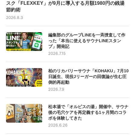
スク「FLEXKEY」が9月に導入する月額1980円の銭湯
節約術
2026.8.3
編集部のグループLINEを一斉捜査して作
った「本当に使えるサウナLINEスタン
プ」開発記
2026.7.15
柏のリカバリーサウナ「KOHAKU」7月10
日誕生、現役Jリーガーの回復論が生む圧
倒的再起動
2026.7.9
松本湯で「オルビスの湯」開催中、サウナ
後の毛穴ケアを再定義する1ヶ月間のコラ
ボを体験してきた
2026.6.26