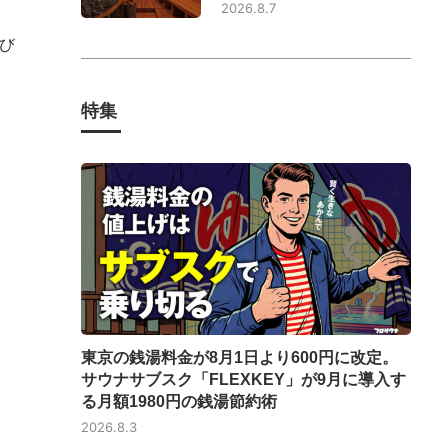
2026.8.7
び
特集
東京の銭湯料金が8月1日より600円に改定。
サウナサブスク「FLEXKEY」が9月に導入す
る月額1980円の銭湯節約術
2026.8.3