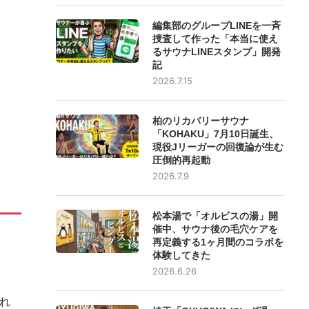
編集部のグループLINEを一斉
捜査して作った「本当に使え
るサウナLINEスタンプ」開発
記
2026.7.15
柏のリカバリーサウナ
「KOHAKU」7月10日誕生、
現役Jリーガーの回復論が生む
圧倒的再起動
2026.7.9
松本湯で「オルビスの湯」開
催中、サウナ後の毛穴ケアを
再定義する1ヶ月間のコラボを
体験してきた
2026.6.26
れ