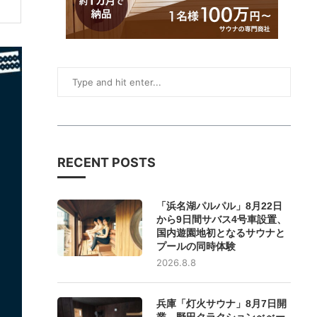
RECENT POSTS
「浜名湖パルパル」8月22日
から9日間サバス4号車設置、
国内遊園地初となるサウナと
プールの同時体験
2026.8.8
兵庫「灯火サウナ」8月7日開
業、野田クラクションべべー