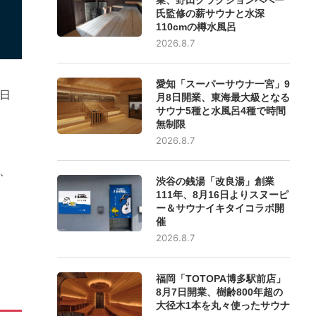
氏監修の薪サウナと水深
110cmの樽水風呂
2026.8.7
愛知「スーパーサウナ一宮」9
5日
月8日開業、東海最大級となる
サウナ5種と水風呂4種で時間
無制限
2026.8.7
、
渋谷の銭湯「改良湯」創業
111年、8月16日よりスヌーピ
ー＆サウナイキタイコラボ開
催
2026.8.7
福岡「TOTOPA博多駅前店」
8月7日開業、樹齢800年超の
大径木1本を丸々使ったサウナ