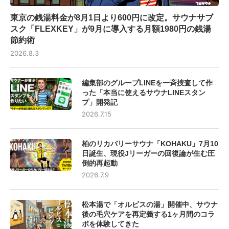
東京の銭湯料金が8月1日より600円に改定。サウナサブ
スク「FLEXKEY」が9月に導入する月額1980円の銭湯
節約術
2026.8.3
編集部のグループLINEを一斉捜査して作
った「本当に使えるサウナLINEスタン
プ」開発記
2026.7.15
柏のリカバリーサウナ「KOHAKU」7月10
日誕生、現役Jリーガーの回復論が生む圧
倒的再起動
2026.7.9
松本湯で「オルビスの湯」開催中、サウナ
後の毛穴ケアを再定義する1ヶ月間のコラ
ボを体験してきた