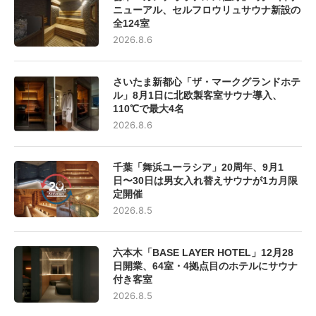
ニューアル、セルフロウリュサウナ新設の
全124室
2026.8.6
さいたま新都心「ザ・マークグランドホテ
ル」8月1日に北欧製客室サウナ導入、
110℃で最大4名
2026.8.6
千葉「舞浜ユーラシア」20周年、9月1
日〜30日は男女入れ替えサウナが1カ月限
定開催
2026.8.5
六本木「BASE LAYER HOTEL」12月28
日開業、64室・4拠点目のホテルにサウナ
付き客室
2026.8.5