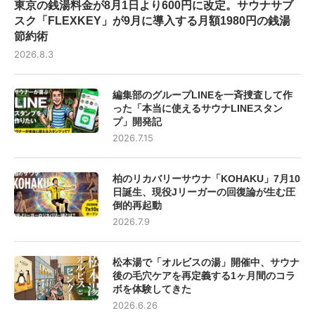
東京の銭湯料金が8月1日より600円に改定。サウナサブ
スク「FLEXKEY」が9月に導入する月額1980円の銭湯
節約術
2026.8.3
編集部のグループLINEを一斉捜査して作
った「本当に使えるサウナLINEスタン
プ」開発記
2026.7.15
柏のリカバリーサウナ「KOHAKU」7月10
日誕生、現役Jリーガーの回復論が生む圧
倒的再起動
2026.7.9
松本湯で「オルビスの湯」開催中、サウナ
後の毛穴ケアを再定義する1ヶ月間のコラ
ボを体験してきた
2026.6.26