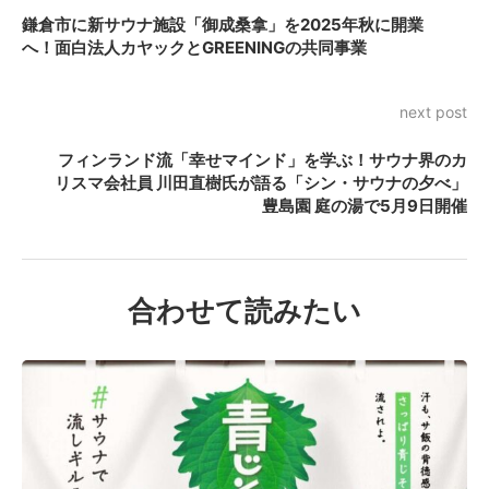
鎌倉市に新サウナ施設「御成桑拿」を2025年秋に開業
へ！面白法人カヤックとGREENINGの共同事業
next post
フィンランド流「幸せマインド」を学ぶ！サウナ界のカ
リスマ会社員 川田直樹氏が語る「シン・サウナの夕べ」
豊島園 庭の湯で5月9日開催
合わせて読みたい