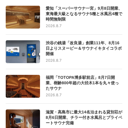
愛知「スーパーサウナ一宮」9月8日開業、
東海最大級となるサウナ5種と水風呂4種で
時間無制限
2026.8.7
渋谷の銭湯「改良湯」創業111年、8月16
日よりスヌーピー＆サウナイキタイコラボ
開催
2026.8.7
福岡「TOTOPA博多駅前店」8月7日開
業、樹齢800年超の大径木1本を丸々使っ
たサウナ
2026.8.7
滋賀・高島市に最大14名泊まれる貸別荘が
8月6日開業、チラー付き水風呂とプライベ
ートサウナ完備