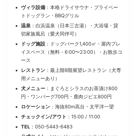
ヴィラ設備
：本格ドライサウナ・プライベー
トドッグラン・BBQグリル
温泉
：白浜温泉（日本三古湯）・大浴場・貸
切家族風呂（愛犬同伴可）
ドッグ施設
：ドッグパーク1,400㎡・屋内プレ
イスペース（無料・6:00〜23:00）・お散歩コ
ース
レストラン
：最上階8階展望レストラン（犬専
用メニューあり）
犬メニュー
：まぐろとシラスのお茶漬け800
円・ワンバーグ700円・鹿肉ジビエ800円
ロケーション
：海抜80m高台・太平洋一望
チェックイン/アウト
：15:00 / 11:00
TEL
：050-5443-6483