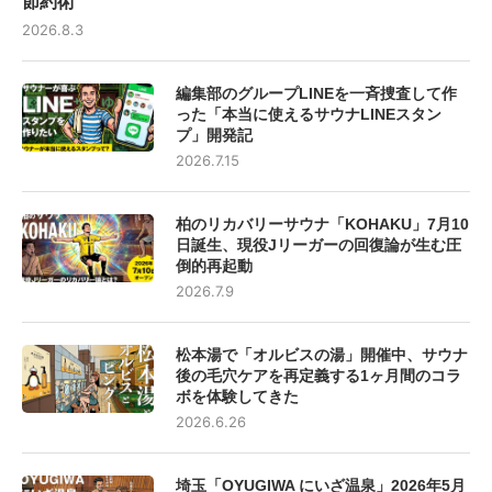
節約術
2026.8.3
編集部のグループLINEを一斉捜査して作
った「本当に使えるサウナLINEスタン
プ」開発記
2026.7.15
柏のリカバリーサウナ「KOHAKU」7月10
日誕生、現役Jリーガーの回復論が生む圧
倒的再起動
2026.7.9
松本湯で「オルビスの湯」開催中、サウナ
後の毛穴ケアを再定義する1ヶ月間のコラ
ボを体験してきた
2026.6.26
埼玉「OYUGIWA にいざ温泉」2026年5月