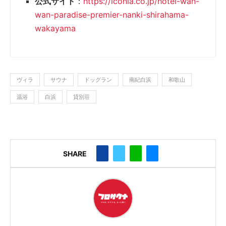
公式サイト
：
https://iconia.co.jp/hotel-wan-
wan-paradise-premier-nanki-shirahama-
wakayama
ヴィラ
サウナ
ドッグラン
南紀白浜
和歌山
温浴
白浜
貸別荘
SHARE