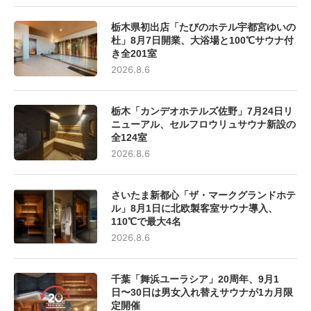
栃木県初出店「たびのホテル宇都宮ゆいの
杜」8月7日開業、大浴場と100℃サウナ付
き全201室
2026.8.6
栃木「カンデオホテルズ佐野」7月24日リ
ニューアル、セルフロウリュサウナ新設の
全124室
2026.8.6
さいたま新都心「ザ・マークグランドホテ
ル」8月1日に北欧製客室サウナ導入、
110℃で最大4名
2026.8.6
千葉「舞浜ユーラシア」20周年、9月1
日〜30日は男女入れ替えサウナが1カ月限
定開催