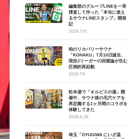
編集部のグループLINEを一斉
捜査して作った「本当に使え
るサウナLINEスタンプ」開発
記
2026.7.15
柏のリカバリーサウナ
「KOHAKU」7月10日誕生、
現役Jリーガーの回復論が生む
圧倒的再起動
2026.7.9
松本湯で「オルビスの湯」開
催中、サウナ後の毛穴ケアを
再定義する1ヶ月間のコラボを
体験してきた
2026.6.26
埼玉「OYUGIWA にいざ温