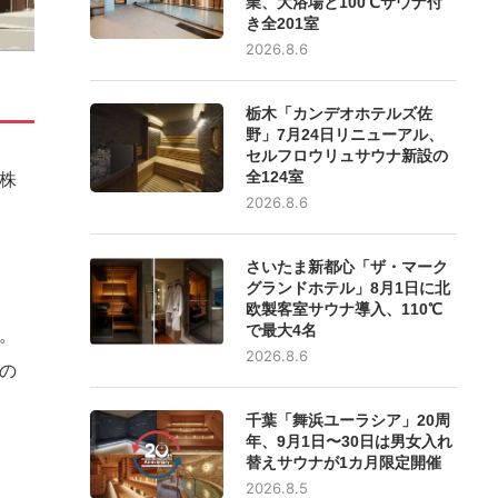
業、大浴場と100℃サウナ付
き全201室
2026.8.6
栃木「カンデオホテルズ佐
野」7月24日リニューアル、
セルフロウリュサウナ新設の
株
全124室
2026.8.6
さいたま新都心「ザ・マーク
グランドホテル」8月1日に北
欧製客室サウナ導入、110℃
で最大4名
。
2026.8.6
の
千葉「舞浜ユーラシア」20周
年、9月1日〜30日は男女入れ
替えサウナが1カ月限定開催
2026.8.5