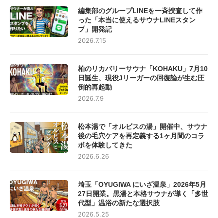
編集部のグループLINEを一斉捜査して作
った「本当に使えるサウナLINEスタン
プ」開発記
2026.7.15
柏のリカバリーサウナ「KOHAKU」7月10
日誕生、現役Jリーガーの回復論が生む圧
倒的再起動
2026.7.9
松本湯で「オルビスの湯」開催中、サウナ
後の毛穴ケアを再定義する1ヶ月間のコラ
ボを体験してきた
2026.6.26
埼玉「OYUGIWA にいざ温泉」2026年5月
27日開業。黒湯と本格サウナが導く「多世
代型」温浴の新たな選択肢
2026.5.25