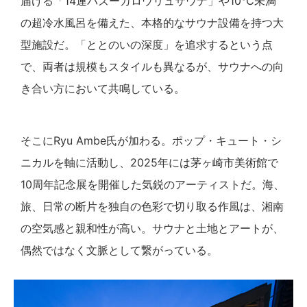
届ける「14連バズーカロウリュサウナ」や10℃未満
の超冷水風呂を備えた、本格的なサウナ設備を持つ大
型施設だ。「ととのいの深度」を追求するという点
で、両者は規模もスタイルも異なるが、サウナへの向
き合い方において共鳴している。
そこにRyu Ambe氏が加わる。ポップ・キュート・シ
ニカルを軸に活動し、2025年には茅ヶ崎市美術館で
10周年記念展を開催した気鋭のアーティストだ。海、
旅、日常の断片を独自の色彩で切り取る作風は、湘南
の空気感と親和性が高い。サウナと土地とアートが、
偶然ではなく文脈として繋がっている。