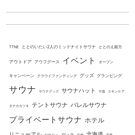
ととのいたい2人のミッドナイトサウナ
ととのえ親方
TTNE
イベント
アウトドア
アウフグース
オープン
グッズ
グランピング
キャンペーン
クラウドファンディング
サウナ
サウナハット
サウナグッズ
サ道
スキンケア
テントサウナ
バレルサウナ
タナカカツキ
プライベートサウナ
ホテル
北海道
リニューアル
ヴィラ
ロウリュ