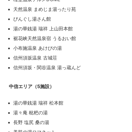
天然温泉 まめじま湯ったり苑
びんぐし湯さん館
湯の華銭湯 瑞祥 上山田本館
裾花峡天然温泉宿 うるおい館
小布施温泉 あけびの湯
信州須坂温泉 古城荘
信州須坂・関谷温泉 湯っ蔵んど
中信エリア（5施設）
湯の華銭湯 瑞祥 松本館
湯々庵 枇杷の湯
長野 塩尻 桑の湯