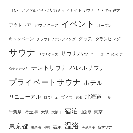
ととのいたい2人のミッドナイトサウナ
ととのえ親方
TTNE
イベント
アウトドア
アウフグース
オープン
グッズ
グランピング
キャンペーン
クラウドファンディング
サウナ
サウナハット
サウナグッズ
サ道
スキンケア
テントサウナ
バレルサウナ
タナカカツキ
プライベートサウナ
ホテル
北海道
リニューアル
ヴィラ
ロウリュ
京都
千葉
宿泊
埼玉県
千葉県
東京
大阪
大阪市
山梨県
温浴
東京都
温泉
薪サウナ
極楽湯
神奈川県
沖縄