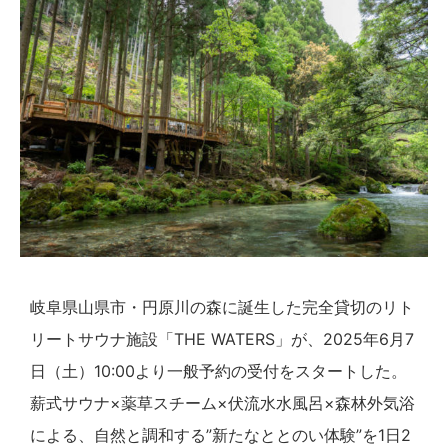
岐阜県山県市・円原川の森に誕生した完全貸切のリト
リートサウナ施設「THE WATERS」が、2025年6月7
日（土）10:00より一般予約の受付をスタートした。
薪式サウナ×薬草スチーム×伏流水水風呂×森林外気浴
による、自然と調和する”新たなととのい体験”を1日2