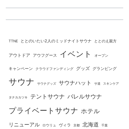
ととのいたい2人のミッドナイトサウナ
ととのえ親方
TTNE
イベント
アウトドア
アウフグース
オープン
グッズ
グランピング
キャンペーン
クラウドファンディング
サウナ
サウナハット
サウナグッズ
サ道
スキンケア
テントサウナ
バレルサウナ
タナカカツキ
プライベートサウナ
ホテル
北海道
リニューアル
ヴィラ
ロウリュ
京都
千葉