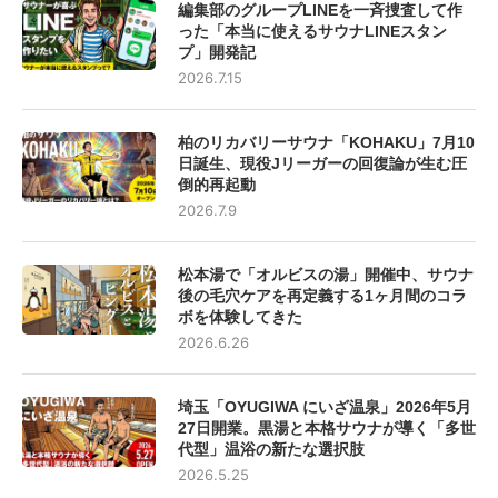
編集部のグループLINEを一斉捜査して作
った「本当に使えるサウナLINEスタン
プ」開発記
2026.7.15
柏のリカバリーサウナ「KOHAKU」7月10
日誕生、現役Jリーガーの回復論が生む圧
倒的再起動
2026.7.9
松本湯で「オルビスの湯」開催中、サウナ
後の毛穴ケアを再定義する1ヶ月間のコラ
ボを体験してきた
2026.6.26
埼玉「OYUGIWA にいざ温泉」2026年5月
27日開業。黒湯と本格サウナが導く「多世
代型」温浴の新たな選択肢
2026.5.25