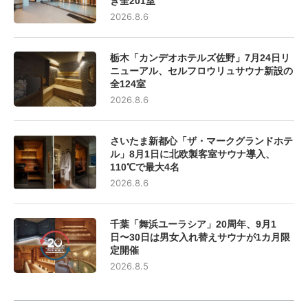
き全201室
2026.8.6
栃木「カンデオホテルズ佐野」7月24日リ
ニューアル、セルフロウリュサウナ新設の
全124室
2026.8.6
さいたま新都心「ザ・マークグランドホテ
ル」8月1日に北欧製客室サウナ導入、
110℃で最大4名
2026.8.6
千葉「舞浜ユーラシア」20周年、9月1
日〜30日は男女入れ替えサウナが1カ月限
定開催
2026.8.5