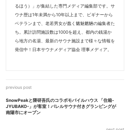
るほう）」が集結した専門メディア編集部です。サ
ウナ歴は1年未満から10年以上まで、ビギナーから
ベテランまで、老若男女が蠢く魑魅魍魎の編集者た
ち。累計訪問施設数は1000を超え、都内の銭湯か
ら地方の名湯、最新のサウナ施設まで様々な情報を
発信中！日本サウナメディア協会 理事メディア。
previous post
SnowPeakと隈研吾氏のコラボモバイルハウス 「住箱-
JYUBAKO-」が客室！バレルサウナ付きグランピングが
南陽市にオープン
next post