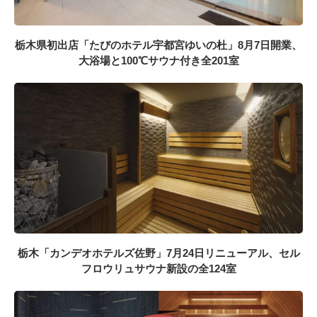
栃木県初出店「たびのホテル宇都宮ゆいの杜」8月7日開業、
大浴場と100℃サウナ付き全201室
栃木「カンデオホテルズ佐野」7月24日リニューアル、セル
フロウリュサウナ新設の全124室