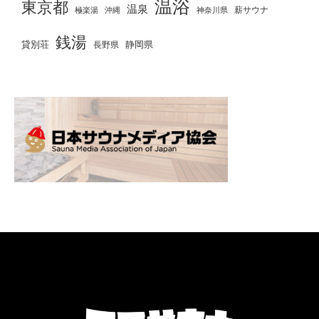
温浴
東京都
温泉
薪サウナ
極楽湯
神奈川県
沖縄
銭湯
貸別荘
静岡県
長野県