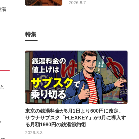
2026.8.7
銭湯
特集
と
東京の銭湯料金が8月1日より600円に改定。
サウナサブスク「FLEXKEY」が9月に導入す
。
る月額1980円の銭湯節約術
2026.8.3