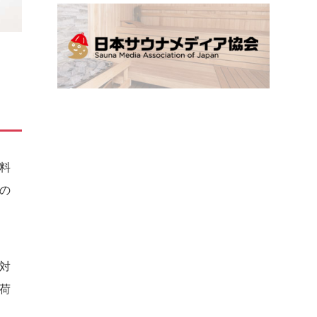
料
の
対
荷