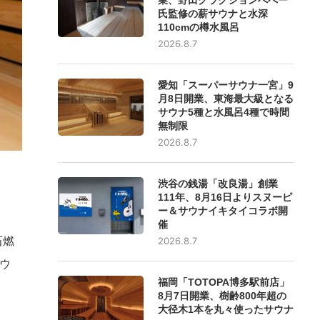
氏監修の薪サウナと水深
110cmの樽水風呂
2026.8.7
愛知「スーパーサウナ一宮」9
月8日開業、東海最大級となる
サウナ5種と水風呂4種で時間
無制限
2026.8.7
渋谷の銭湯「改良湯」創業
111年、8月16日よりスヌーピ
ー＆サウナイキタイコラボ開
催
石燃
2026.8.7
ウ
福岡「TOTOPA博多駅前店」
8月7日開業、樹齢800年超の
大径木1本を丸々使ったサウナ