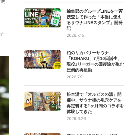
て使
編集部のグループLINEを一斉
捜査して作った「本当に使え
るサウナLINEスタンプ」開発
記
ナ
2026.7.15
柏のリカバリーサウナ
「KOHAKU」7月10日誕生、
現役Jリーガーの回復論が生む
圧倒的再起動
2026.7.9
松本湯で「オルビスの湯」開
催中、サウナ後の毛穴ケアを
再定義する1ヶ月間のコラボを
体験してきた
2026.6.26