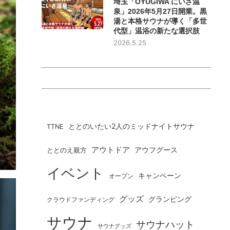
埼玉「OYUGIWA にいざ温
泉」2026年5月27日開業。黒
湯と本格サウナが導く「多世
代型」温浴の新たな選択肢
2026.5.25
ととのいたい2人のミッドナイトサウナ
TTNE
アウトドア
ととのえ親方
アウフグース
イベント
キャンペーン
オープン
グッズ
グランピング
クラウドファンディング
サウナ
サウナハット
サウナグッズ