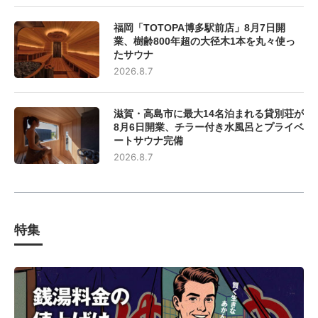
福岡「TOTOPA博多駅前店」8月7日開
業、樹齢800年超の大径木1本を丸々使っ
たサウナ
2026.8.7
滋賀・高島市に最大14名泊まれる貸別荘が
8月6日開業、チラー付き水風呂とプライベ
ートサウナ完備
2026.8.7
特集