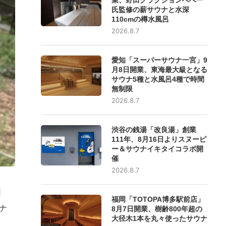
氏監修の薪サウナと水深
110cmの樽水風呂
2026.8.7
愛知「スーパーサウナ一宮」9
月8日開業、東海最大級となる
サウナ5種と水風呂4種で時間
無制限
2026.8.7
渋谷の銭湯「改良湯」創業
111年、8月16日よりスヌーピ
ー＆サウナイキタイコラボ開
催
2026.8.7
日
福岡「TOTOPA博多駅前店」
ナ
8月7日開業、樹齢800年超の
大径木1本を丸々使ったサウナ