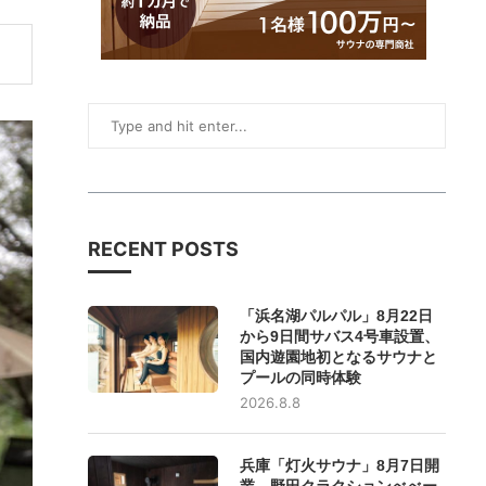
RECENT POSTS
「浜名湖パルパル」8月22日
から9日間サバス4号車設置、
国内遊園地初となるサウナと
プールの同時体験
2026.8.8
兵庫「灯火サウナ」8月7日開
業、野田クラクションべべー