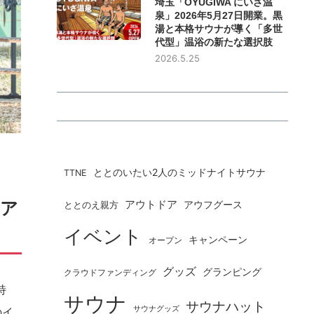
埼玉「OYUGIWA にいざ温
泉」2026年5月27日開業。黒
湯と本格サウナが導く「多世
代型」温浴の新たな選択肢
2026.5.25
ととのいたい2人のミッドナイトサウナ
TTNE
ドア
アウトドア
ととのえ親方
アウフグース
イベント
キャンペーン
オープン
グッズ
グランピング
クラウドファンディング
特
サウナ
サウナハット
サウナグッズ
のイ