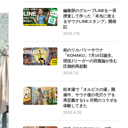
編集部のグループLINEを一斉
捜査して作った「本当に使え
るサウナLINEスタンプ」開発
記
2026.7.15
柏のリカバリーサウナ
「KOHAKU」7月10日誕生、
現役Jリーガーの回復論が生む
圧倒的再起動
2026.7.9
松本湯で「オルビスの湯」開
催中、サウナ後の毛穴ケアを
再定義する1ヶ月間のコラボを
体験してきた
2026.6.26