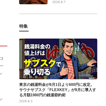
2026.8.7
特集
コ
一
ン
東京の銭湯料金が8月1日より600円に改定。
サウナサブスク「FLEXKEY」が9月に導入す
る月額1980円の銭湯節約術
ン
2026.8.3