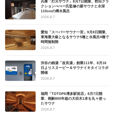
兵庫「灯火サウナ」8月7日開業、野田クラ
クションべべー氏監修の薪サウナと水深
110cmの樽水風呂
2026.8.7
愛知「スーパーサウナ一宮」9月8日開業、
東海最大級となるサウナ5種と水風呂4種で
時間無制限
2026.8.7
渋谷の銭湯「改良湯」創業111年、8月16
日よりスヌーピー＆サウナイキタイコラボ
開催
2026.8.7
福岡「TOTOPA博多駅前店」8月7日開
業、樹齢800年超の大径木1本を丸々使っ
たサウナ
2026.8.7