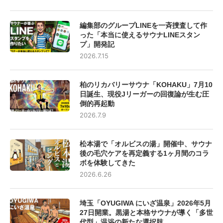
編集部のグループLINEを一斉捜査して作
った「本当に使えるサウナLINEスタン
プ」開発記
2026.7.15
柏のリカバリーサウナ「KOHAKU」7月10
日誕生、現役Jリーガーの回復論が生む圧
倒的再起動
2026.7.9
松本湯で「オルビスの湯」開催中、サウナ
後の毛穴ケアを再定義する1ヶ月間のコラ
ボを体験してきた
2026.6.26
埼玉「OYUGIWA にいざ温泉」2026年5月
27日開業。黒湯と本格サウナが導く「多世
代型」温浴の新たな選択肢