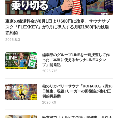
東京の銭湯料金が8月1日より600円に改定。サウナサブ
スク「FLEXKEY」が9月に導入する月額1980円の銭湯
節約術
2026.8.3
編集部のグループLINEを一斉捜査して作
った「本当に使えるサウナLINEスタン
プ」開発記
2026.7.15
柏のリカバリーサウナ「KOHAKU」7月10
日誕生、現役Jリーガーの回復論が生む圧
倒的再起動
2026.7.9
松本湯で「オルビスの湯」開催中、サウナ