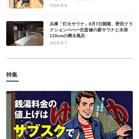
2026.8.8
兵庫「灯火サウナ」8月7日開業、野田クラ
クションべべー氏監修の薪サウナと水深
110cmの樽水風呂
2026.8.7
特集