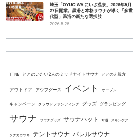
埼玉「OYUGIWA にいざ温泉」2026年5月
27日開業。黒湯と本格サウナが導く「多世
代型」温浴の新たな選択肢
2026.5.25
ととのいたい2人のミッドナイトサウナ
ととのえ親方
TTNE
イベント
アウトドア
アウフグース
オープン
グッズ
グランピング
キャンペーン
クラウドファンディング
サウナ
サウナハット
サウナグッズ
サ道
スキンケア
テントサウナ
バレルサウナ
タナカカツキ