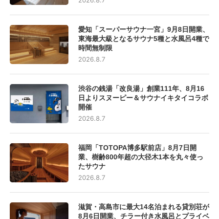
愛知「スーパーサウナ一宮」9月8日開業、
東海最大級となるサウナ5種と水風呂4種で
時間無制限
2026.8.7
渋谷の銭湯「改良湯」創業111年、8月16
日よりスヌーピー＆サウナイキタイコラボ
開催
2026.8.7
福岡「TOTOPA博多駅前店」8月7日開
業、樹齢800年超の大径木1本を丸々使っ
たサウナ
2026.8.7
滋賀・高島市に最大14名泊まれる貸別荘が
8月6日開業、チラー付き水風呂とプライベ