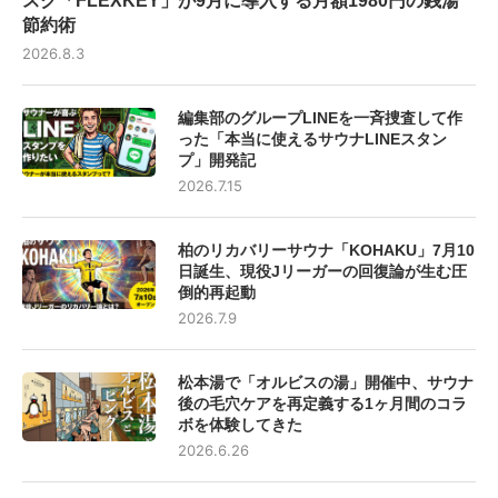
スク「FLEXKEY」が9月に導入する月額1980円の銭湯
節約術
2026.8.3
編集部のグループLINEを一斉捜査して作
った「本当に使えるサウナLINEスタン
プ」開発記
2026.7.15
柏のリカバリーサウナ「KOHAKU」7月10
日誕生、現役Jリーガーの回復論が生む圧
倒的再起動
2026.7.9
松本湯で「オルビスの湯」開催中、サウナ
後の毛穴ケアを再定義する1ヶ月間のコラ
ボを体験してきた
2026.6.26