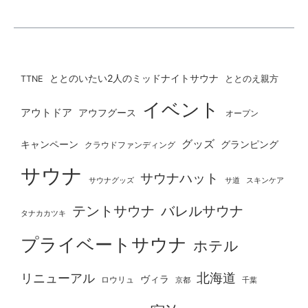
ととのいたい2人のミッドナイトサウナ
ととのえ親方
TTNE
イベント
アウトドア
アウフグース
オープン
グッズ
グランピング
キャンペーン
クラウドファンディング
サウナ
サウナハット
サウナグッズ
サ道
スキンケア
テントサウナ
バレルサウナ
タナカカツキ
プライベートサウナ
ホテル
北海道
リニューアル
ヴィラ
ロウリュ
京都
千葉