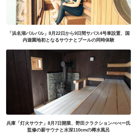
「浜名湖パルパル」8月22日から9日間サバス4号車設置、国
内遊園地初となるサウナとプールの同時体験
兵庫「灯火サウナ」8月7日開業、野田クラクションべべー氏
監修の薪サウナと水深110cmの樽水風呂