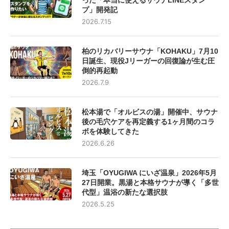
プ」開発記
2026.7.15
柏のリカバリーサウナ「KOHAKU」7月10
日誕生、現役Jリーガーの回復論が生む圧
倒的再起動
2026.7.9
松本湯で「オルビスの湯」開催中、サウナ
後の毛穴ケアを再定義する1ヶ月間のコラ
ボを体験してきた
2026.6.26
埼玉「OYUGIWA にいざ温泉」2026年5月
27日開業。黒湯と本格サウナが導く「多世
代型」温浴の新たな選択肢
2026.5.25