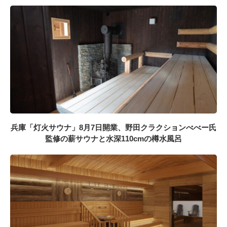
兵庫「灯火サウナ」8月7日開業、野田クラクションべべー氏
監修の薪サウナと水深110cmの樽水風呂