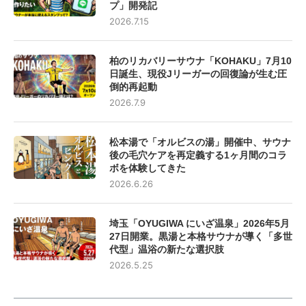
プ」開発記
2026.7.15
柏のリカバリーサウナ「KOHAKU」7月10
日誕生、現役Jリーガーの回復論が生む圧
倒的再起動
2026.7.9
松本湯で「オルビスの湯」開催中、サウナ
後の毛穴ケアを再定義する1ヶ月間のコラ
ボを体験してきた
2026.6.26
埼玉「OYUGIWA にいざ温泉」2026年5月
27日開業。黒湯と本格サウナが導く「多世
代型」温浴の新たな選択肢
2026.5.25