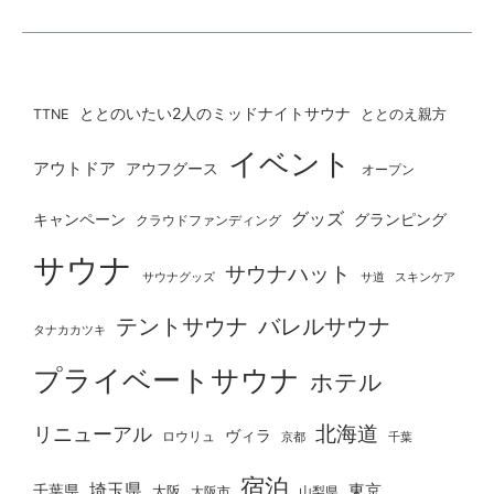
ととのいたい2人のミッドナイトサウナ
ととのえ親方
TTNE
イベント
アウトドア
アウフグース
オープン
グッズ
グランピング
キャンペーン
クラウドファンディング
サウナ
サウナハット
サウナグッズ
サ道
スキンケア
テントサウナ
バレルサウナ
タナカカツキ
プライベートサウナ
ホテル
北海道
リニューアル
ヴィラ
ロウリュ
京都
千葉
宿泊
埼玉県
千葉県
東京
大阪
大阪市
山梨県