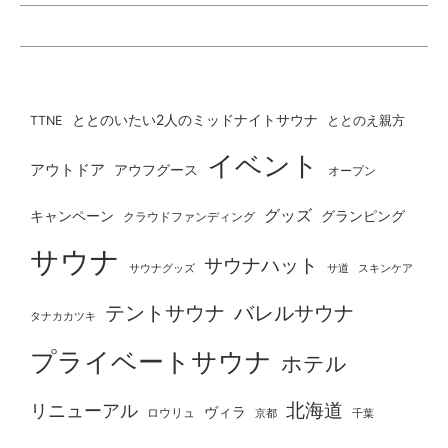
ととのいたい2人のミッドナイトサウナ
ととのえ親方
TTNE
イベント
アウトドア
アウフグース
オープン
グッズ
グランピング
キャンペーン
クラウドファンディング
サウナ
サウナハット
サウナグッズ
サ道
スキンケア
テントサウナ
バレルサウナ
タナカカツキ
プライベートサウナ
ホテル
北海道
リニューアル
ヴィラ
ロウリュ
京都
千葉