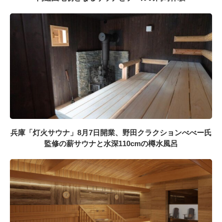
兵庫「灯火サウナ」8月7日開業、野田クラクションべべー氏
監修の薪サウナと水深110cmの樽水風呂