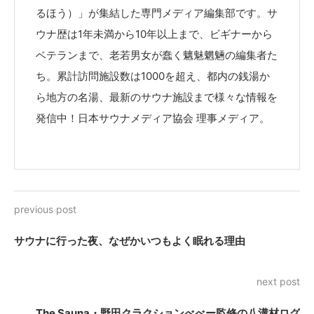
るほう）」が集結した専門メディア編集部です。サ
ウナ歴は1年未満から10年以上まで、ビギナーから
ベテランまで、老若男女が蠢く魑魅魍魎の編集者た
ち。累計訪問施設数は1000を超え、都内の銭湯か
ら地方の名湯、最新のサウナ施設まで様々な情報を
発信中！日本サウナメディア協会 理事メディア。
previous post
サウナに行った夜、なぜかいつもよく眠れる理由
next post
The Sauna・野田クラクションべべー監修の八溝材ログ