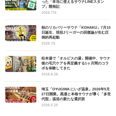
った「本当に使えるサウナLINEスタン
プ」開発記
2026.7.15
柏のリカバリーサウナ「KOHAKU」7月10
日誕生、現役Jリーガーの回復論が生む圧
倒的再起動
2026.7.9
松本湯で「オルビスの湯」開催中、サウナ
後の毛穴ケアを再定義する1ヶ月間のコラ
ボを体験してきた
2026.6.26
埼玉「OYUGIWA にいざ温泉」2026年5月
27日開業。黒湯と本格サウナが導く「多世
代型」温浴の新たな選択肢
2026.5.25