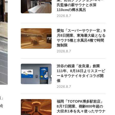
氏監修の薪サウナと水深
110cmの樽水風呂
2026.8.7
愛知「スーパーサウナ一宮」9
月8日開業、東海最大級となる
サウナ5種と水風呂4種で時間
無制限
2026.8.7
渋谷の銭湯「改良湯」創業
111年、8月16日よりスヌーピ
ー＆サウナイキタイコラボ開
催
2026.8.7
南」
福岡「TOTOPA博多駅前店」
崎
8月7日開業、樹齢800年超の
大径木1本を丸々使ったサウナ