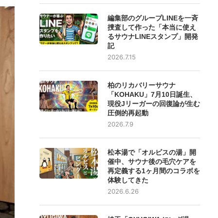
編集部のグループLINEを一斉
捜査して作った「本当に使え
るサウナLINEスタンプ」開発
記
2026.7.15
柏のリカバリーサウナ
「KOHAKU」7月10日誕生、
現役Jリーガーの回復論が生む
圧倒的再起動
2026.7.9
松本湯で「オルビスの湯」開
催中、サウナ後の毛穴ケアを
再定義する1ヶ月間のコラボを
体験してきた
2026.6.26