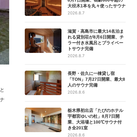
大径木1本を丸々使ったサウナ
2026.8.7
滋賀・高島市に最大14名泊ま
れる貸別荘が8月6日開業、チ
ラー付き水風呂とプライベー
トサウナ完備
2026.8.7
長野・佐久に一棟貸し宿
、
「TON」7月27日開業、最大8
人のサウナ完備
と
2026.8.6
ナ
栃木県初出店「たびのホテル
宇都宮ゆいの杜」8月7日開
業、大浴場と100℃サウナ付
き全201室
2026.8.6