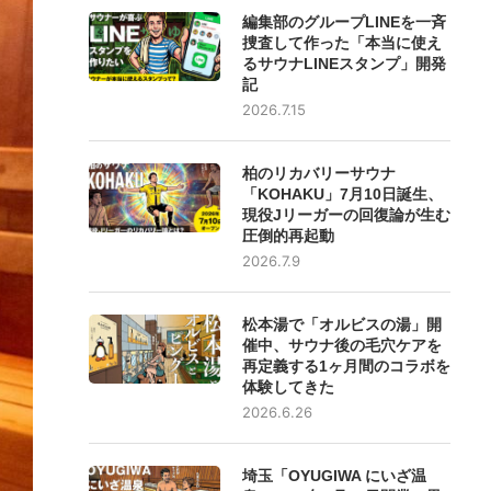
編集部のグループLINEを一斉
捜査して作った「本当に使え
るサウナLINEスタンプ」開発
記
2026.7.15
柏のリカバリーサウナ
「KOHAKU」7月10日誕生、
現役Jリーガーの回復論が生む
圧倒的再起動
2026.7.9
松本湯で「オルビスの湯」開
催中、サウナ後の毛穴ケアを
再定義する1ヶ月間のコラボを
体験してきた
2026.6.26
埼玉「OYUGIWA にいざ温