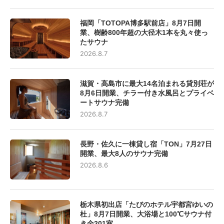
福岡「TOTOPA博多駅前店」8月7日開
業、樹齢800年超の大径木1本を丸々使っ
たサウナ
2026.8.7
滋賀・高島市に最大14名泊まれる貸別荘が
8月6日開業、チラー付き水風呂とプライベ
ートサウナ完備
2026.8.7
長野・佐久に一棟貸し宿「TON」7月27日
開業、最大8人のサウナ完備
2026.8.6
栃木県初出店「たびのホテル宇都宮ゆいの
杜」8月7日開業、大浴場と100℃サウナ付
き全201室