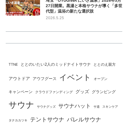
埼玉「OYUGIWA にいざ温泉」2026年5月
27日開業。黒湯と本格サウナが導く「多世
代型」温浴の新たな選択肢
2026.5.25
ととのいたい2人のミッドナイトサウナ
ととのえ親方
TTNE
イベント
アウトドア
アウフグース
オープン
グッズ
グランピング
キャンペーン
クラウドファンディング
サウナ
サウナハット
サウナグッズ
サ道
スキンケア
テントサウナ
バレルサウナ
タナカカツキ