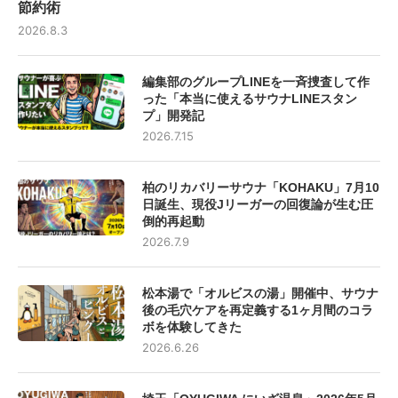
節約術
2026.8.3
編集部のグループLINEを一斉捜査して作
った「本当に使えるサウナLINEスタン
プ」開発記
2026.7.15
柏のリカバリーサウナ「KOHAKU」7月10
日誕生、現役Jリーガーの回復論が生む圧
倒的再起動
2026.7.9
松本湯で「オルビスの湯」開催中、サウナ
後の毛穴ケアを再定義する1ヶ月間のコラ
ボを体験してきた
2026.6.26