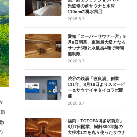
氏監修の薪サウナと水深
110cmの樽水風呂
2026.8.7
愛知「スーパーサウナ一宮」9
月8日開業、東海最大級となる
サウナ5種と水風呂4種で時間
無制限
2026.8.7
渋谷の銭湯「改良湯」創業
111年、8月16日よりスヌーピ
ー＆サウナイキタイコラボ開
催
Y
2026.8.7
然環
福岡「TOTOPA博多駅前店」
散
8月7日開業、樹齢800年超の
の
大径木1本を丸々使ったサウナ