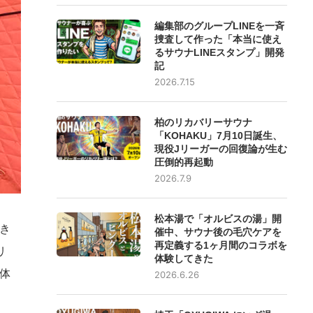
編集部のグループLINEを一斉
捜査して作った「本当に使え
るサウナLINEスタンプ」開発
記
2026.7.15
柏のリカバリーサウナ
「KOHAKU」7月10日誕生、
現役Jリーガーの回復論が生む
圧倒的再起動
2026.7.9
松本湯で「オルビスの湯」開
き
催中、サウナ後の毛穴ケアを
再定義する1ヶ月間のコラボを
リ
体験してきた
体
2026.6.26