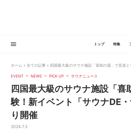
トップ
特集
ホーム
»
全ての記事
»
四国最大級のサウナ施設「喜助の湯」で音楽とサ
EVENT
NEWS
PICK UP
サウナニュース
四国最大級のサウナ施設「喜
験！新イベント「サウナDE・
り開催
2024.7.3