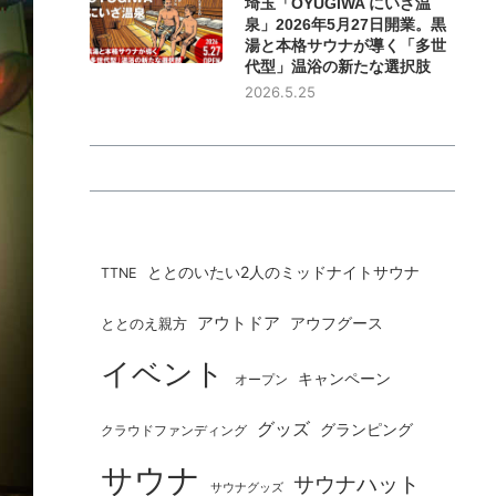
埼玉「OYUGIWA にいざ温
泉」2026年5月27日開業。黒
湯と本格サウナが導く「多世
代型」温浴の新たな選択肢
2026.5.25
ととのいたい2人のミッドナイトサウナ
TTNE
アウトドア
ととのえ親方
アウフグース
イベント
キャンペーン
オープン
グッズ
グランピング
クラウドファンディング
サウナ
サウナハット
サウナグッズ