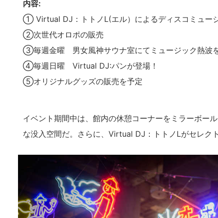
内容:
① Virtual DJ：トトノL(エル）によるディスコ
②次世代オロポの販売
③毎週金曜 男女風神サウナ室にてミュージック熱波
④毎週日曜 Virtual DJ:パンが登場！
⑤オリジナルグッズの販売を予定
イベント期間中は、館内の休憩コーナーをミラーボール
な没入空間だ。さらに、Virtual DJ：トトノLがセ