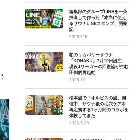
編集部のグループLINEを一斉
捜査して作った「本当に使え
るサウナLINEスタンプ」開発
記
2026.7.15
柏のリカバリーサウナ
「KOHAKU」7月10日誕生、
現役Jリーガーの回復論が生む
圧倒的再起動
う
2026.7.9
松本湯で「オルビスの湯」開
催中、サウナ後の毛穴ケアを
再定義する1ヶ月間のコラボを
体験してきた
2026.6.26