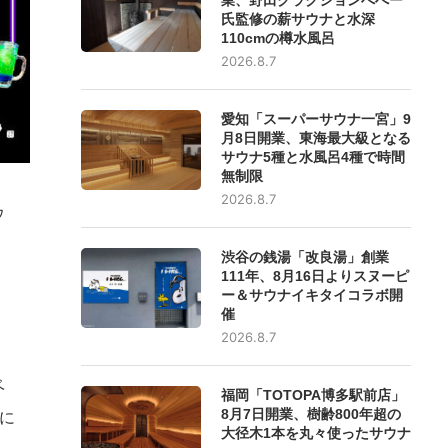
氏監修の薪サウナと水深
110cmの樽水風呂
2026.8.7
愛知「スーパーサウナ一宮」9
月8日開業、東海最大級となる
サウナ5種と水風呂4種で時間
無制限
2026.8.7
ウ
渋谷の銭湯「改良湯」創業
111年、8月16日よりスヌーピ
ー＆サウナイキタイコラボ開
催
2026.8.7
ベ
福岡「TOTOPA博多駅前店」
8月7日開業、樹齢800年超の
に
大径木1本を丸々使ったサウナ