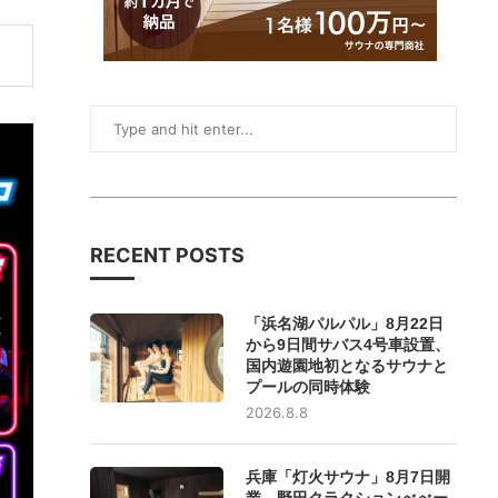
RECENT POSTS
「浜名湖パルパル」8月22日
から9日間サバス4号車設置、
国内遊園地初となるサウナと
プールの同時体験
2026.8.8
兵庫「灯火サウナ」8月7日開
業、野田クラクションべべー