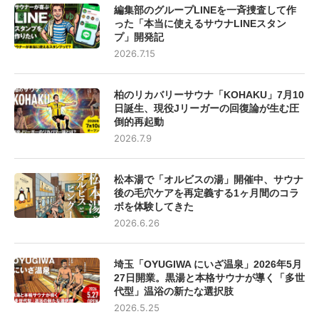
編集部のグループLINEを一斉捜査して作
った「本当に使えるサウナLINEスタン
プ」開発記
2026.7.15
柏のリカバリーサウナ「KOHAKU」7月10
日誕生、現役Jリーガーの回復論が生む圧
倒的再起動
2026.7.9
松本湯で「オルビスの湯」開催中、サウナ
後の毛穴ケアを再定義する1ヶ月間のコラ
ボを体験してきた
2026.6.26
埼玉「OYUGIWA にいざ温泉」2026年5月
27日開業。黒湯と本格サウナが導く「多世
代型」温浴の新たな選択肢
2026.5.25