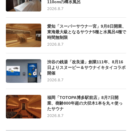
110cmの樽水風呂
2026.8.7
愛知「スーパーサウナ一宮」9月8日開業、
東海最大級となるサウナ5種と水風呂4種で
時間無制限
2026.8.7
渋谷の銭湯「改良湯」創業111年、8月16
日よりスヌーピー＆サウナイキタイコラボ
開催
2026.8.7
福岡「TOTOPA博多駅前店」8月7日開
業、樹齢800年超の大径木1本を丸々使っ
たサウナ
2026.8.7