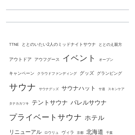
ととのいたい2人のミッドナイトサウナ
ととのえ親方
TTNE
イベント
アウトドア
アウフグース
オープン
グッズ
グランピング
キャンペーン
クラウドファンディング
サウナ
サウナハット
サウナグッズ
サ道
スキンケア
テントサウナ
バレルサウナ
タナカカツキ
プライベートサウナ
ホテル
北海道
リニューアル
ヴィラ
ロウリュ
京都
千葉