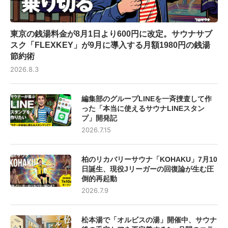
東京の銭湯料金が8月1日より600円に改定。サウナサブ
スク「FLEXKEY」が9月に導入する月額1980円の銭湯
節約術
2026.8.3
編集部のグループLINEを一斉捜査して作
った「本当に使えるサウナLINEスタン
プ」開発記
2026.7.15
柏のリカバリーサウナ「KOHAKU」7月10
日誕生、現役Jリーガーの回復論が生む圧
倒的再起動
2026.7.9
松本湯で「オルビスの湯」開催中、サウナ