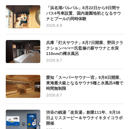
「浜名湖パルパル」8月22日から9日間サ
バス4号車設置、国内遊園地初となるサウ
ナとプールの同時体験
2026.8.8
兵庫「灯火サウナ」8月7日開業、野田クラ
クションべべー氏監修の薪サウナと水深
110cmの樽水風呂
2026.8.7
愛知「スーパーサウナ一宮」9月8日開業、
東海最大級となるサウナ5種と水風呂4種で
時間無制限
2026.8.7
渋谷の銭湯「改良湯」創業111年、8月16
日よりスヌーピー＆サウナイキタイコラボ
開催