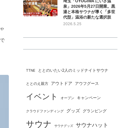
埼玉「OYUGIWA にいざ温
泉」2026年5月27日開業。黒
湯と本格サウナが導く「多世
代型」温浴の新たな選択肢
2026.5.25
ゃ
トで
ととのいたい2人のミッドナイトサウナ
TTNE
アウトドア
ととのえ親方
アウフグース
イベント
キャンペーン
オープン
グッズ
グランピング
クラウドファンディング
サウナ
サウナハット
サウナグッズ