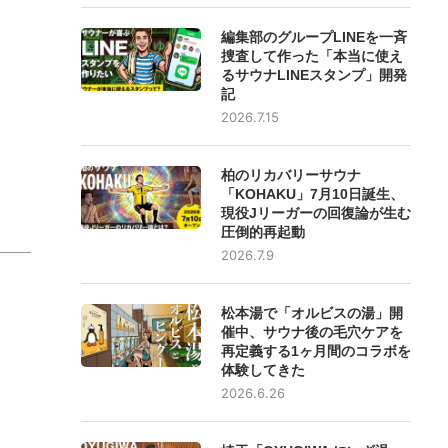
編集部のグループLINEを一斉
捜査して作った「本当に使え
るサウナLINEスタンプ」開発
記
2026.7.15
柏のリカバリーサウナ
「KOHAKU」7月10日誕生、
現役Jリーガーの回復論が生む
圧倒的再起動
2026.7.9
松本湯で「オルビスの湯」開
催中、サウナ後の毛穴ケアを
再定義する1ヶ月間のコラボを
体験してきた
2026.6.26