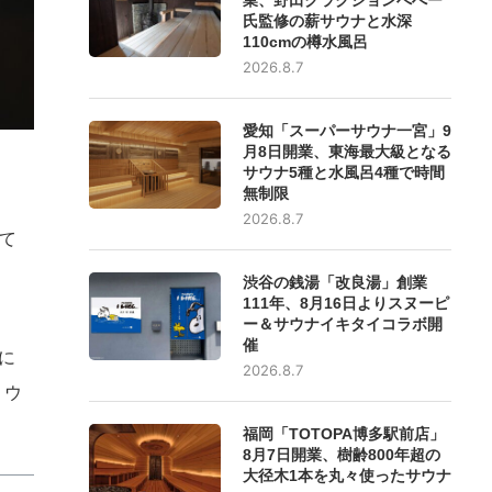
氏監修の薪サウナと水深
110cmの樽水風呂
2026.8.7
愛知「スーパーサウナ一宮」9
月8日開業、東海最大級となる
サウナ5種と水風呂4種で時間
無制限
2026.8.7
て
渋谷の銭湯「改良湯」創業
111年、8月16日よりスヌーピ
ー＆サウナイキタイコラボ開
催
に
2026.8.7
、ウ
福岡「TOTOPA博多駅前店」
8月7日開業、樹齢800年超の
大径木1本を丸々使ったサウナ