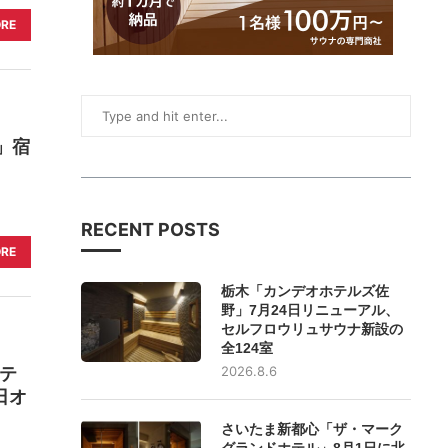
ORE
」宿
RECENT POSTS
ORE
栃木「カンデオホテルズ佐
野」7月24日リニューアル、
セルフロウリュサウナ新設の
全124室
テ
2026.8.6
日オ
さいたま新都心「ザ・マーク
グランドホテル」8月1日に北