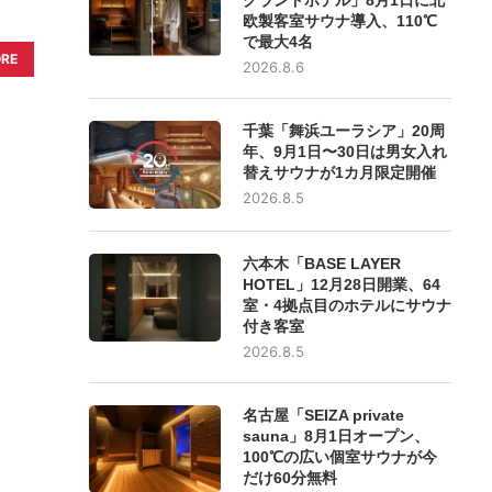
欧製客室サウナ導入、110℃
で最大4名
ORE
2026.8.6
千葉「舞浜ユーラシア」20周
年、9月1日〜30日は男女入れ
替えサウナが1カ月限定開催
2026.8.5
六本木「BASE LAYER
HOTEL」12月28日開業、64
室・4拠点目のホテルにサウナ
付き客室
2026.8.5
名古屋「SEIZA private
sauna」8月1日オープン、
100℃の広い個室サウナが今
だけ60分無料