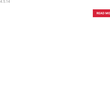
4.5.14
READ M