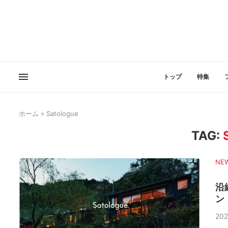
トップ
特集
ホーム
»
Satologue
TAG:
NE
沿
ン
202