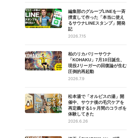
編集部のグループLINEを一斉
捜査して作った「本当に使え
るサウナLINEスタンプ」開発
記
2026.7.15
柏のリカバリーサウナ
「KOHAKU」7月10日誕生、
現役Jリーガーの回復論が生む
圧倒的再起動
2026.7.9
松本湯で「オルビスの湯」開
催中、サウナ後の毛穴ケアを
再定義する1ヶ月間のコラボを
体験してきた
2026.6.26