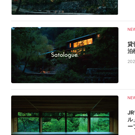
NE
貸
泊
202
NE
J
ル
ー