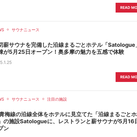
READ M
WS
サウナニュース
切薪サウナを完備した沿線まるごとホテル「Satologue
棟が5月25日オープン！奥多摩の魅力を五感で体験
5.1.25
READ M
WS
サウナニュース
注目の施設
R青梅線の沿線全体をホテルに見立てた「沿線まるごとホ
」の施設Satologueに、レストランと薪サウナが5月16
プン