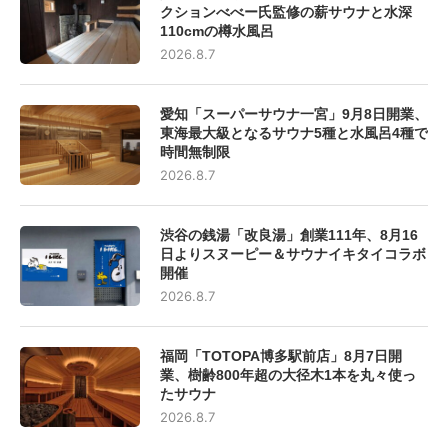
クションべべー氏監修の薪サウナと水深
110cmの樽水風呂
2026.8.7
愛知「スーパーサウナ一宮」9月8日開業、
東海最大級となるサウナ5種と水風呂4種で
時間無制限
2026.8.7
渋谷の銭湯「改良湯」創業111年、8月16
日よりスヌーピー＆サウナイキタイコラボ
開催
2026.8.7
福岡「TOTOPA博多駅前店」8月7日開
業、樹齢800年超の大径木1本を丸々使っ
たサウナ
2026.8.7