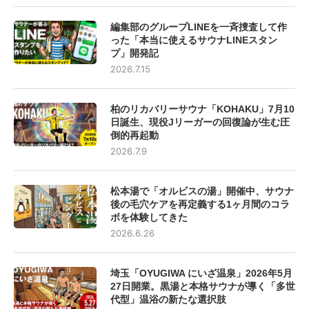
編集部のグループLINEを一斉捜査して作
った「本当に使えるサウナLINEスタン
プ」開発記
2026.7.15
柏のリカバリーサウナ「KOHAKU」7月10
日誕生、現役Jリーガーの回復論が生む圧
倒的再起動
2026.7.9
松本湯で「オルビスの湯」開催中、サウナ
後の毛穴ケアを再定義する1ヶ月間のコラ
ボを体験してきた
2026.6.26
埼玉「OYUGIWA にいざ温泉」2026年5月
27日開業。黒湯と本格サウナが導く「多世
代型」温浴の新たな選択肢