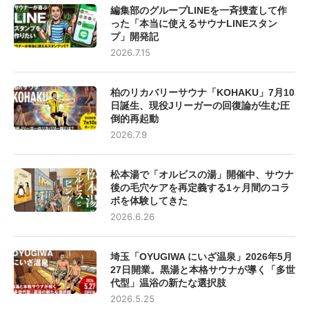
編集部のグループLINEを一斉捜査して作
った「本当に使えるサウナLINEスタン
プ」開発記
2026.7.15
柏のリカバリーサウナ「KOHAKU」7月10
日誕生、現役Jリーガーの回復論が生む圧
倒的再起動
2026.7.9
松本湯で「オルビスの湯」開催中、サウナ
後の毛穴ケアを再定義する1ヶ月間のコラ
ボを体験してきた
2026.6.26
埼玉「OYUGIWA にいざ温泉」2026年5月
27日開業。黒湯と本格サウナが導く「多世
代型」温浴の新たな選択肢
2026.5.25