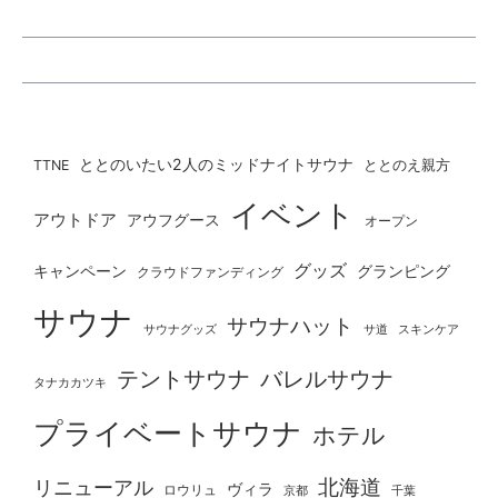
ととのいたい2人のミッドナイトサウナ
ととのえ親方
TTNE
イベント
アウトドア
アウフグース
オープン
グッズ
グランピング
キャンペーン
クラウドファンディング
サウナ
サウナハット
サウナグッズ
サ道
スキンケア
テントサウナ
バレルサウナ
タナカカツキ
プライベートサウナ
ホテル
北海道
リニューアル
ヴィラ
ロウリュ
京都
千葉