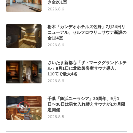
き全201室
2026.8.6
栃木「カンデオホテルズ佐野」7月24日リ
ニューアル、セルフロウリュサウナ新設の
全124室
2026.8.6
さいたま新都心「ザ・マークグランドホテ
ル」8月1日に北欧製客室サウナ導入、
110℃で最大4名
2026.8.6
千葉「舞浜ユーラシア」20周年、9月1
日〜30日は男女入れ替えサウナが1カ月限
定開催
2026.8.5