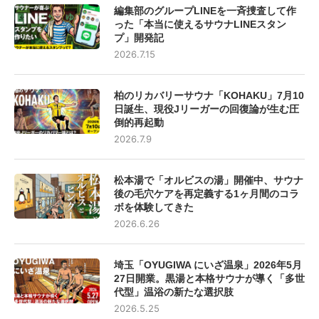
編集部のグループLINEを一斉捜査して作
った「本当に使えるサウナLINEスタン
プ」開発記
2026.7.15
柏のリカバリーサウナ「KOHAKU」7月10
日誕生、現役Jリーガーの回復論が生む圧
倒的再起動
2026.7.9
松本湯で「オルビスの湯」開催中、サウナ
後の毛穴ケアを再定義する1ヶ月間のコラ
ボを体験してきた
2026.6.26
埼玉「OYUGIWA にいざ温泉」2026年5月
27日開業。黒湯と本格サウナが導く「多世
代型」温浴の新たな選択肢
2026.5.25