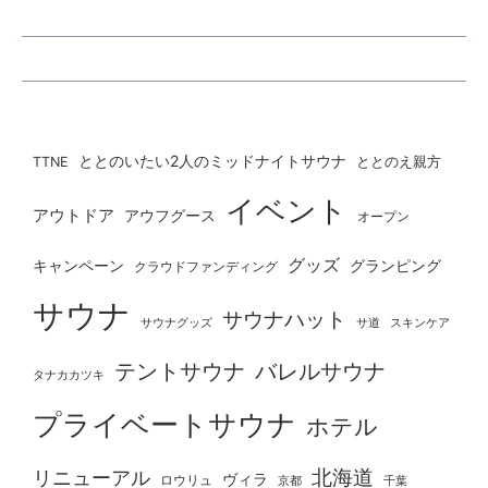
ととのいたい2人のミッドナイトサウナ
ととのえ親方
TTNE
イベント
アウトドア
アウフグース
オープン
グッズ
グランピング
キャンペーン
クラウドファンディング
サウナ
サウナハット
サウナグッズ
サ道
スキンケア
テントサウナ
バレルサウナ
タナカカツキ
プライベートサウナ
ホテル
北海道
リニューアル
ヴィラ
ロウリュ
京都
千葉