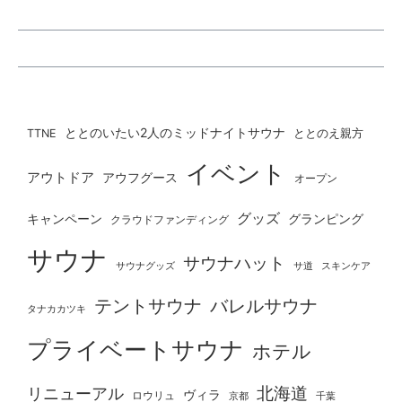
ととのいたい2人のミッドナイトサウナ
ととのえ親方
TTNE
イベント
アウトドア
アウフグース
オープン
グッズ
グランピング
キャンペーン
クラウドファンディング
サウナ
サウナハット
サウナグッズ
サ道
スキンケア
テントサウナ
バレルサウナ
タナカカツキ
プライベートサウナ
ホテル
北海道
リニューアル
ヴィラ
ロウリュ
京都
千葉