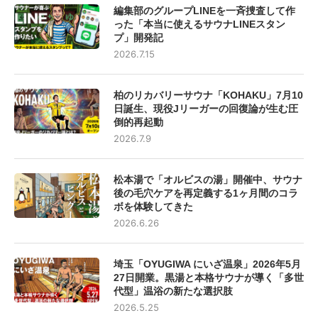
編集部のグループLINEを一斉捜査して作
った「本当に使えるサウナLINEスタン
プ」開発記
2026.7.15
柏のリカバリーサウナ「KOHAKU」7月10
日誕生、現役Jリーガーの回復論が生む圧
倒的再起動
2026.7.9
松本湯で「オルビスの湯」開催中、サウナ
後の毛穴ケアを再定義する1ヶ月間のコラ
ボを体験してきた
2026.6.26
埼玉「OYUGIWA にいざ温泉」2026年5月
27日開業。黒湯と本格サウナが導く「多世
代型」温浴の新たな選択肢
2026.5.25