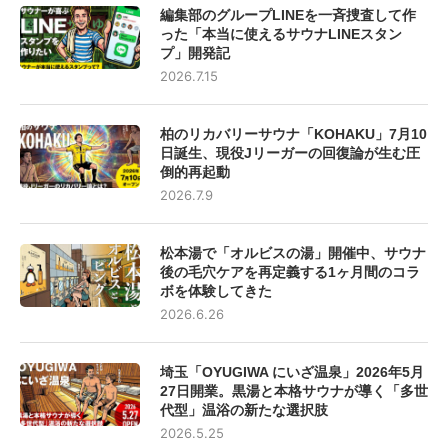
編集部のグループLINEを一斉捜査して作
った「本当に使えるサウナLINEスタン
プ」開発記
2026.7.15
柏のリカバリーサウナ「KOHAKU」7月10
日誕生、現役Jリーガーの回復論が生む圧
倒的再起動
2026.7.9
松本湯で「オルビスの湯」開催中、サウナ
後の毛穴ケアを再定義する1ヶ月間のコラ
ボを体験してきた
2026.6.26
埼玉「OYUGIWA にいざ温泉」2026年5月
27日開業。黒湯と本格サウナが導く「多世
代型」温浴の新たな選択肢
2026.5.25