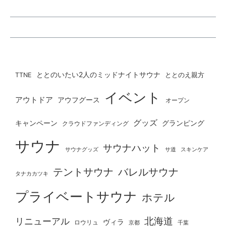
ととのいたい2人のミッドナイトサウナ
ととのえ親方
TTNE
イベント
アウトドア
アウフグース
オープン
グッズ
グランピング
キャンペーン
クラウドファンディング
サウナ
サウナハット
サウナグッズ
サ道
スキンケア
テントサウナ
バレルサウナ
タナカカツキ
プライベートサウナ
ホテル
北海道
リニューアル
ヴィラ
ロウリュ
京都
千葉