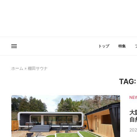
トップ
特集
ホーム
»
棚田サウナ
TAG
NE
大
自
202