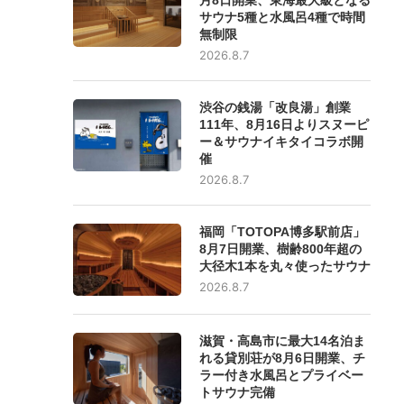
サウナ5種と水風呂4種で時間
無制限
2026.8.7
渋谷の銭湯「改良湯」創業
111年、8月16日よりスヌーピ
ー＆サウナイキタイコラボ開
催
2026.8.7
福岡「TOTOPA博多駅前店」
8月7日開業、樹齢800年超の
大径木1本を丸々使ったサウナ
2026.8.7
滋賀・高島市に最大14名泊ま
れる貸別荘が8月6日開業、チ
ラー付き水風呂とプライベー
トサウナ完備