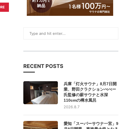
ORE
RECENT POSTS
兵庫「灯火サウナ」8月7日開
業、野田クラクションべべー
氏監修の薪サウナと水深
110cmの樽水風呂
2026.8.7
愛知「スーパーサウナ一宮」9
月8日開業、東海最大級となる