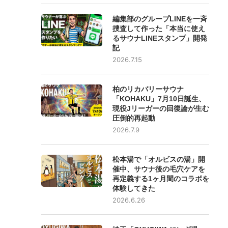
編集部のグループLINEを一斉
捜査して作った「本当に使え
るサウナLINEスタンプ」開発
記
2026.7.15
柏のリカバリーサウナ
「KOHAKU」7月10日誕生、
現役Jリーガーの回復論が生む
圧倒的再起動
2026.7.9
松本湯で「オルビスの湯」開
催中、サウナ後の毛穴ケアを
再定義する1ヶ月間のコラボを
体験してきた
2026.6.26