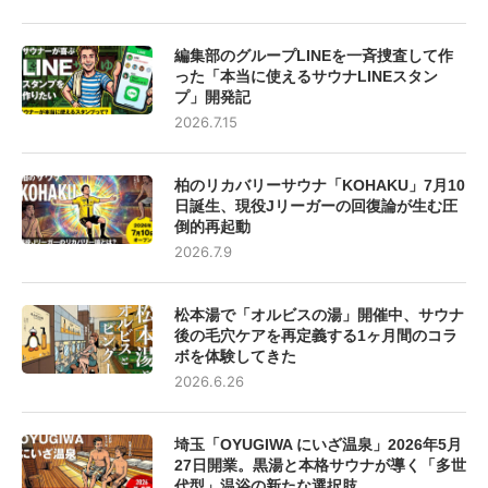
編集部のグループLINEを一斉捜査して作
った「本当に使えるサウナLINEスタン
プ」開発記
2026.7.15
柏のリカバリーサウナ「KOHAKU」7月10
日誕生、現役Jリーガーの回復論が生む圧
倒的再起動
2026.7.9
松本湯で「オルビスの湯」開催中、サウナ
後の毛穴ケアを再定義する1ヶ月間のコラ
ボを体験してきた
2026.6.26
埼玉「OYUGIWA にいざ温泉」2026年5月
27日開業。黒湯と本格サウナが導く「多世
代型」温浴の新たな選択肢