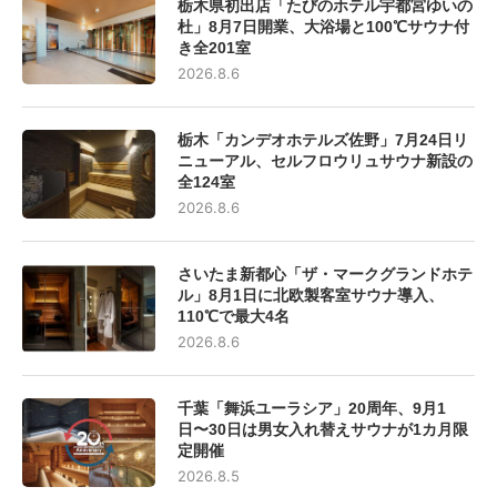
栃木県初出店「たびのホテル宇都宮ゆいの
杜」8月7日開業、大浴場と100℃サウナ付
き全201室
2026.8.6
栃木「カンデオホテルズ佐野」7月24日リ
ニューアル、セルフロウリュサウナ新設の
全124室
2026.8.6
さいたま新都心「ザ・マークグランドホテ
ル」8月1日に北欧製客室サウナ導入、
110℃で最大4名
2026.8.6
千葉「舞浜ユーラシア」20周年、9月1
日〜30日は男女入れ替えサウナが1カ月限
定開催
2026.8.5