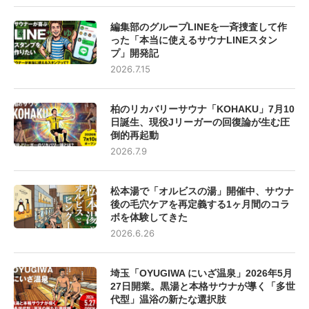
編集部のグループLINEを一斉捜査して作
った「本当に使えるサウナLINEスタン
プ」開発記
2026.7.15
柏のリカバリーサウナ「KOHAKU」7月10
日誕生、現役Jリーガーの回復論が生む圧
倒的再起動
2026.7.9
松本湯で「オルビスの湯」開催中、サウナ
後の毛穴ケアを再定義する1ヶ月間のコラ
ボを体験してきた
2026.6.26
埼玉「OYUGIWA にいざ温泉」2026年5月
27日開業。黒湯と本格サウナが導く「多世
代型」温浴の新たな選択肢