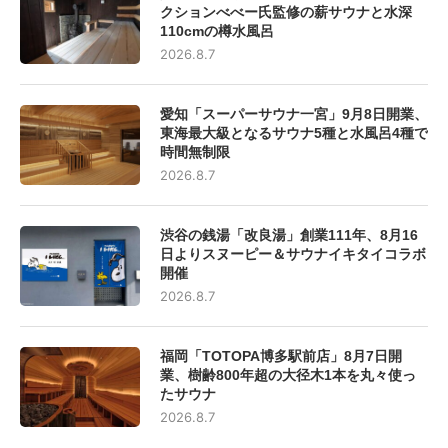
クションべべー氏監修の薪サウナと水深
110cmの樽水風呂
2026.8.7
愛知「スーパーサウナ一宮」9月8日開業、
東海最大級となるサウナ5種と水風呂4種で
時間無制限
2026.8.7
渋谷の銭湯「改良湯」創業111年、8月16
日よりスヌーピー＆サウナイキタイコラボ
開催
2026.8.7
福岡「TOTOPA博多駅前店」8月7日開
業、樹齢800年超の大径木1本を丸々使っ
たサウナ
2026.8.7