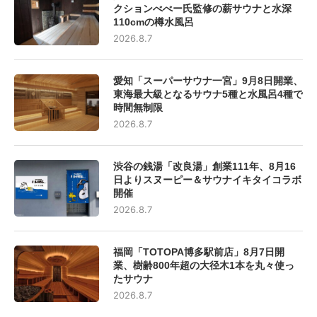
クションべべー氏監修の薪サウナと水深
110cmの樽水風呂
2026.8.7
愛知「スーパーサウナ一宮」9月8日開業、
東海最大級となるサウナ5種と水風呂4種で
時間無制限
2026.8.7
渋谷の銭湯「改良湯」創業111年、8月16
日よりスヌーピー＆サウナイキタイコラボ
開催
2026.8.7
福岡「TOTOPA博多駅前店」8月7日開
業、樹齢800年超の大径木1本を丸々使っ
たサウナ
2026.8.7