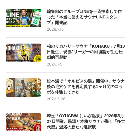
編集部のグループLINEを一斉捜査して作
った「本当に使えるサウナLINEスタン
プ」開発記
2026.7.15
柏のリカバリーサウナ「KOHAKU」7月10
日誕生、現役Jリーガーの回復論が生む圧
倒的再起動
2026.7.9
松本湯で「オルビスの湯」開催中、サウナ
後の毛穴ケアを再定義する1ヶ月間のコラ
ボを体験してきた
2026.6.26
埼玉「OYUGIWA にいざ温泉」2026年5月
27日開業。黒湯と本格サウナが導く「多世
代型」温浴の新たな選択肢