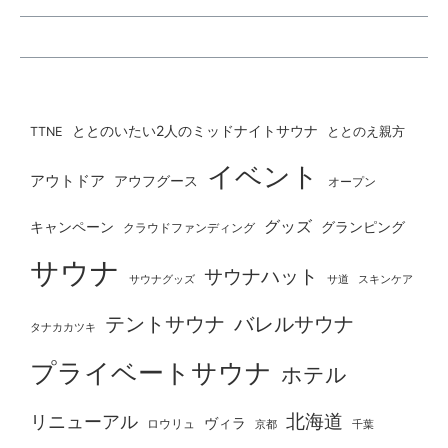
ととのいたい2人のミッドナイトサウナ
ととのえ親方
TTNE
イベント
アウトドア
アウフグース
オープン
グッズ
グランピング
キャンペーン
クラウドファンディング
サウナ
サウナハット
サウナグッズ
サ道
スキンケア
テントサウナ
バレルサウナ
タナカカツキ
プライベートサウナ
ホテル
北海道
リニューアル
ヴィラ
ロウリュ
京都
千葉