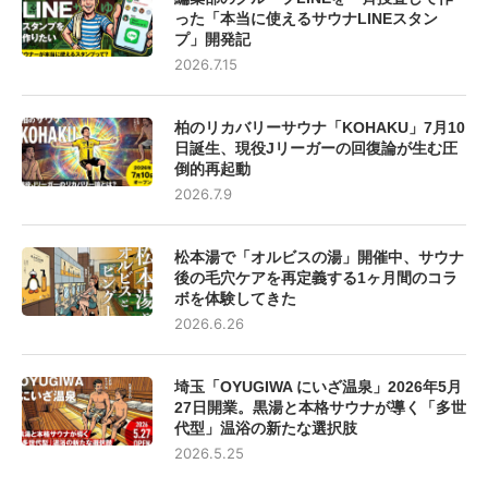
った「本当に使えるサウナLINEスタン
プ」開発記
2026.7.15
柏のリカバリーサウナ「KOHAKU」7月10
日誕生、現役Jリーガーの回復論が生む圧
倒的再起動
2026.7.9
松本湯で「オルビスの湯」開催中、サウナ
後の毛穴ケアを再定義する1ヶ月間のコラ
ボを体験してきた
2026.6.26
埼玉「OYUGIWA にいざ温泉」2026年5月
27日開業。黒湯と本格サウナが導く「多世
代型」温浴の新たな選択肢
2026.5.25