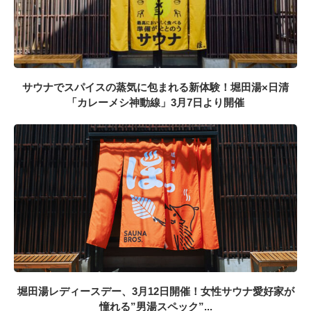
サウナでスパイスの蒸気に包まれる新体験！堀田湯×日清
「カレーメシ神動線」3月7日より開催
堀田湯レディースデー、3月12日開催！女性サウナ愛好家が
憧れる”男湯スペック”...