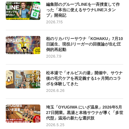
編集部のグループLINEを一斉捜査して作
った「本当に使えるサウナLINEスタン
プ」開発記
2026.7.15
柏のリカバリーサウナ「KOHAKU」7月10
日誕生、現役Jリーガーの回復論が生む圧
倒的再起動
2026.7.9
松本湯で「オルビスの湯」開催中、サウナ
後の毛穴ケアを再定義する1ヶ月間のコラ
ボを体験してきた
2026.6.26
埼玉「OYUGIWA にいざ温泉」2026年5月
27日開業。黒湯と本格サウナが導く「多世
代型」温浴の新たな選択肢
2026.5.25