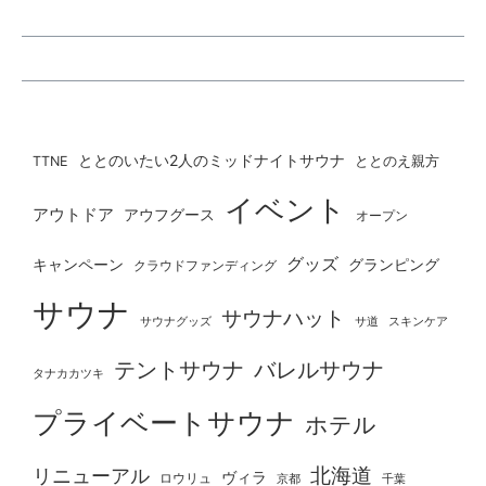
ととのいたい2人のミッドナイトサウナ
ととのえ親方
TTNE
イベント
アウトドア
アウフグース
オープン
グッズ
グランピング
キャンペーン
クラウドファンディング
サウナ
サウナハット
サウナグッズ
サ道
スキンケア
テントサウナ
バレルサウナ
タナカカツキ
プライベートサウナ
ホテル
北海道
リニューアル
ヴィラ
ロウリュ
京都
千葉