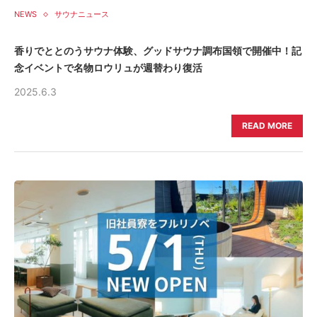
NEWS
サウナニュース
香りでととのうサウナ体験、グッドサウナ調布国領で開催中！記
念イベントで名物ロウリュが週替わり復活
2025.6.3
READ MORE