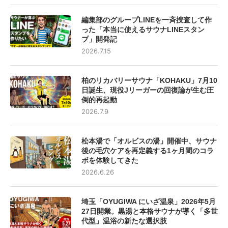
編集部のグループLINEを一斉捜査して作
った「本当に使えるサウナLINEスタン
プ」開発記
2026.7.15
柏のリカバリーサウナ「KOHAKU」7月10
日誕生、現役Jリーガーの回復論が生む圧
倒的再起動
2026.7.9
松本湯で「オルビスの湯」開催中、サウナ
後の毛穴ケアを再定義する1ヶ月間のコラ
ボを体験してきた
2026.6.26
埼玉「OYUGIWA にいざ温泉」2026年5月
27日開業。黒湯と本格サウナが導く「多世
代型」温浴の新たな選択肢