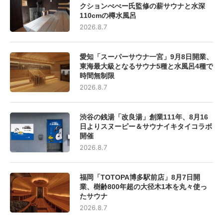
クションべべー氏監修の薪サウナと水深
110cmの樽水風呂
2026.8.7
愛知「スーパーサウナ一宮」9月8日開業、
東海最大級となるサウナ5種と水風呂4種で
時間無制限
2026.8.7
渋谷の銭湯「改良湯」創業111年、8月16
日よりスヌーピー＆サウナイキタイコラボ
開催
2026.8.7
福岡「TOTOPA博多駅前店」8月7日開
業、樹齢800年超の大径木1本を丸々使っ
たサウナ
2026.8.7