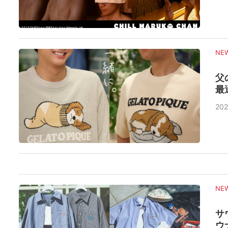
NE
父
最
202
NE
サ
ウ