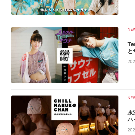
NE
T
と
202
NE
永
ハ
202