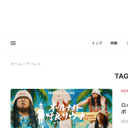
トップ
特集
ホーム
»
アパレル
TAG
NE
ロ
ボ
202