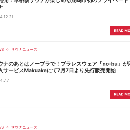
発売！本格薪サウナが楽しめる鹿嶋市初のプライベート
ナ
4.12.21
READ M
WS
サウナニュース
ウナのあとはノーブラで！ブラレスウェア「no-bu」が
入サービスMakuakeにて7月7日より先行販売開始
4.7.7
READ M
WS
サウナニュース