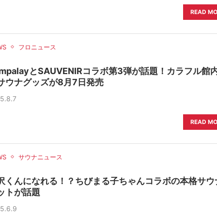
READ M
WS
フロニュース
empalayとSAUVENIRコラボ第3弾が話題！カラフル館
サウナグッズが8月7日発売
5.8.7
READ M
WS
サウナニュース
沢くんになれる！？ちびまる子ちゃんコラボの本格サウ
ットが話題
5.6.9