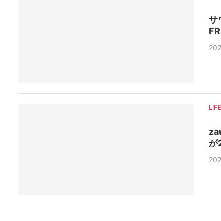
サ
F
202
LIF
z
が
202