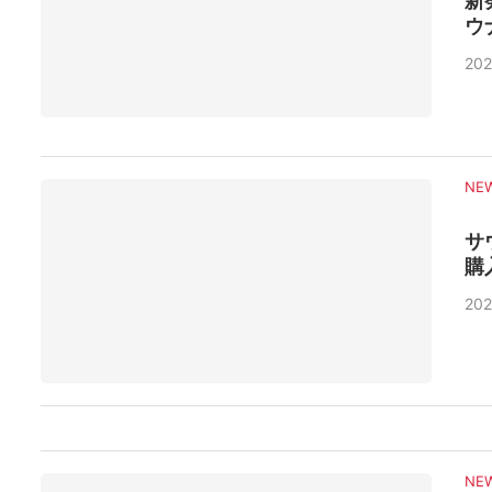
新
ウ
202
NE
サ
購
202
NE