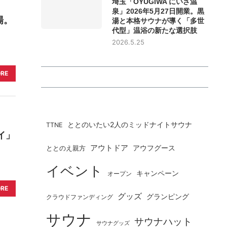
埼玉「OYUGIWA にいざ温
泉」2026年5月27日開業。黒
場。
湯と本格サウナが導く「多世
代型」温浴の新たな選択肢
2026.5.25
ORE
ととのいたい2人のミッドナイトサウナ
TTNE
イ」
アウトドア
ととのえ親方
アウフグース
イベント
キャンペーン
オープン
ORE
グッズ
グランピング
クラウドファンディング
サウナ
サウナハット
サウナグッズ