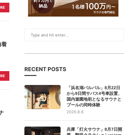
ORE
内着
RECENT POSTS
ORE
「浜名湖パルパル」8月22日
から9日間サバス4号車設置、
国内遊園地初となるサウナと
プールの同時体験
ナ
2026.8.8
兵庫「灯火サウナ」8月7日開
業、野田クラクションべべー