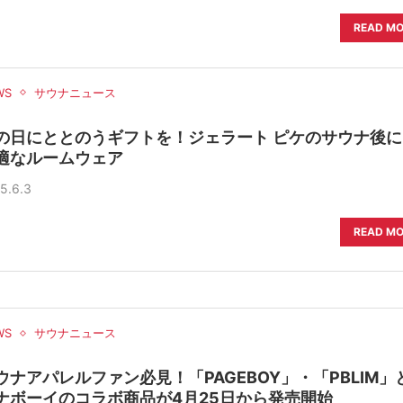
READ M
WS
サウナニュース
の日にととのうギフトを！ジェラート ピケのサウナ後に
適なルームウェア
5.6.3
READ M
WS
サウナニュース
ウナアパレルファン必見！「PAGEBOY」・「PBLIM」
ナボーイのコラボ商品が4月25日から発売開始