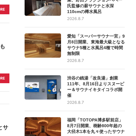
氏監修の薪サウナと水深
ORE
110cmの樽水風呂
2026.8.7
愛知「スーパーサウナ一宮」9
月8日開業、東海最大級となる
も
サウナ5種と水風呂4種で時間
無制限
2026.8.7
渋谷の銭湯「改良湯」創業
ORE
111年、8月16日よりスヌーピ
ー＆サウナイキタイコラボ開
催
2026.8.7
福岡「TOTOPA博多駅前店」
8月7日開業、樹齢800年超の
とサ
大径木1本を丸々使ったサウナ