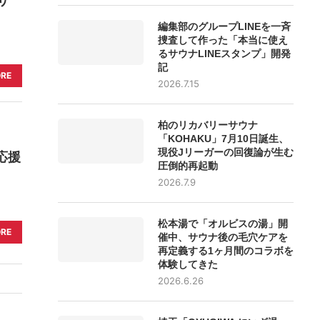
サ
編集部のグループLINEを一斉
捜査して作った「本当に使え
るサウナLINEスタンプ」開発
記
ORE
2026.7.15
柏のリカバリーサウナ
「KOHAKU」7月10日誕生、
現役Jリーガーの回復論が生む
応援
圧倒的再起動
2026.7.9
松本湯で「オルビスの湯」開
ORE
催中、サウナ後の毛穴ケアを
再定義する1ヶ月間のコラボを
体験してきた
2026.6.26