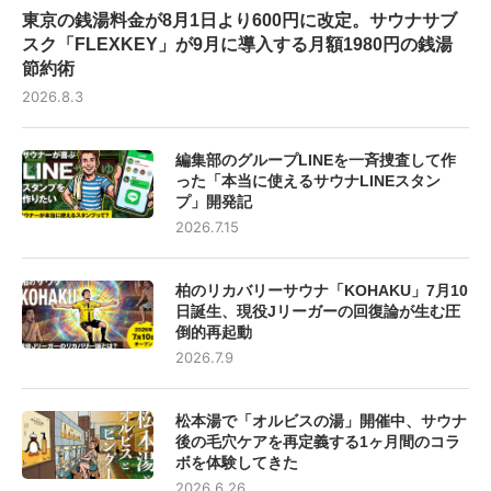
東京の銭湯料金が8月1日より600円に改定。サウナサブ
スク「FLEXKEY」が9月に導入する月額1980円の銭湯
節約術
2026.8.3
編集部のグループLINEを一斉捜査して作
った「本当に使えるサウナLINEスタン
プ」開発記
2026.7.15
柏のリカバリーサウナ「KOHAKU」7月10
日誕生、現役Jリーガーの回復論が生む圧
倒的再起動
2026.7.9
松本湯で「オルビスの湯」開催中、サウナ
後の毛穴ケアを再定義する1ヶ月間のコラ
ボを体験してきた
2026.6.26