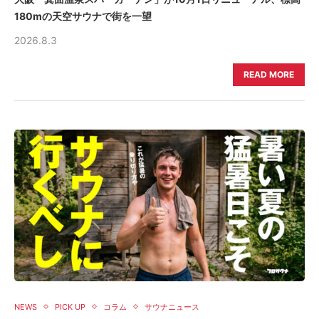
180mの天空サウナで街を一望
2026.8.3
READ MORE
NEWS
PICK UP
コラム
サウナニュース