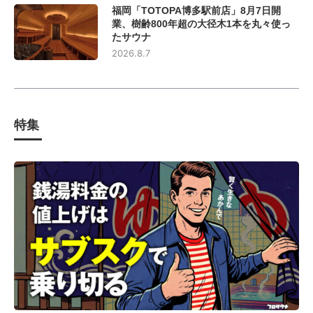
福岡「TOTOPA博多駅前店」8月7日開
業、樹齢800年超の大径木1本を丸々使っ
たサウナ
2026.8.7
特集