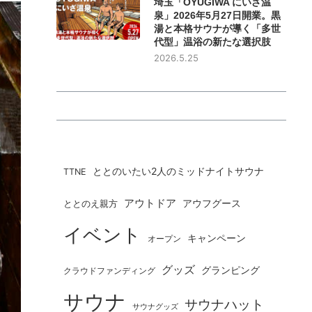
埼玉「OYUGIWA にいざ温
泉」2026年5月27日開業。黒
湯と本格サウナが導く「多世
代型」温浴の新たな選択肢
2026.5.25
ととのいたい2人のミッドナイトサウナ
TTNE
アウトドア
ととのえ親方
アウフグース
イベント
キャンペーン
オープン
グッズ
グランピング
クラウドファンディング
サウナ
サウナハット
サウナグッズ