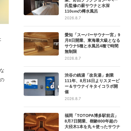
氏監修の薪サウナと水深
110cmの樽水風呂
2026.8.7
愛知「スーパーサウナ一宮」9
た
月8日開業、東海最大級となる
サウナ5種と水風呂4種で時間
無制限
2026.8.7
な
渋谷の銭湯「改良湯」創業
の
111年、8月16日よりスヌーピ
ー＆サウナイキタイコラボ開
催
2026.8.7
福岡「TOTOPA博多駅前店」
8月7日開業、樹齢800年超の
大径木1本を丸々使ったサウナ