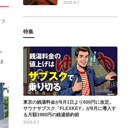
2026.8.7
。フ
特集
ー
ま
東京の銭湯料金が8月1日より600円に改定。
サウナサブスク「FLEXKEY」が9月に導入す
る月額1980円の銭湯節約術
2026.8.3