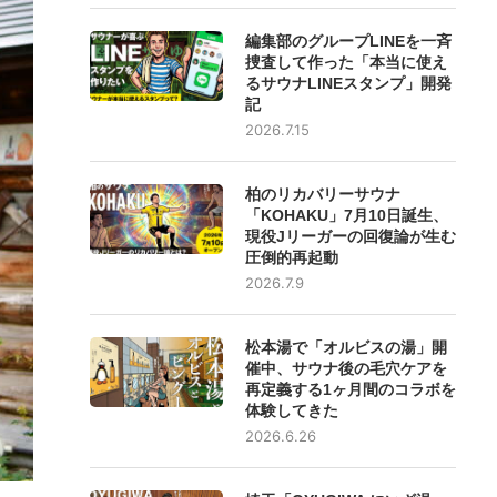
編集部のグループLINEを一斉
捜査して作った「本当に使え
るサウナLINEスタンプ」開発
記
2026.7.15
柏のリカバリーサウナ
「KOHAKU」7月10日誕生、
現役Jリーガーの回復論が生む
圧倒的再起動
2026.7.9
松本湯で「オルビスの湯」開
催中、サウナ後の毛穴ケアを
再定義する1ヶ月間のコラボを
体験してきた
2026.6.26