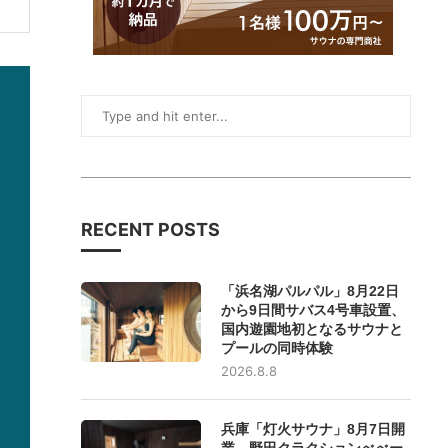
RECENT POSTS
「浜名湖パルパル」8月22日
から9日間サバス4号車設置、
国内遊園地初となるサウナと
プールの同時体験
2026.8.8
兵庫「灯火サウナ」8月7日開
業、野田クラクションべべー