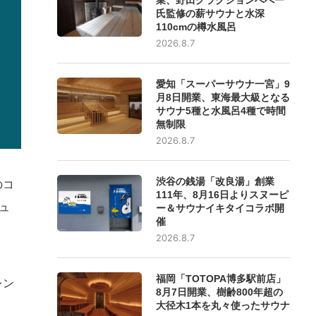
氏監修の薪サウナと水深
110cmの樽水風呂
2026.8.7
愛知「スーパーサウナ一宮」9
月8日開業、東海最大級となる
サウナ5種と水風呂4種で時間
無制限
2026.8.7
渋谷の銭湯「改良湯」創業
のコ
111年、8月16日よりスヌーピ
ュ
ー＆サウナイキタイコラボ開
催
2026.8.7
福岡「TOTOPA博多駅前店」
レン
8月7日開業、樹齢800年超の
大径木1本を丸々使ったサウナ