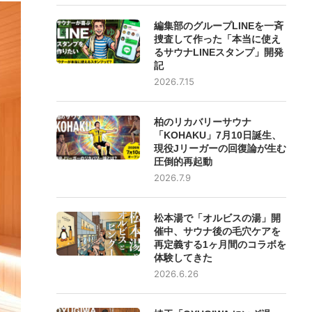
編集部のグループLINEを一斉
捜査して作った「本当に使え
るサウナLINEスタンプ」開発
記
2026.7.15
柏のリカバリーサウナ
「KOHAKU」7月10日誕生、
現役Jリーガーの回復論が生む
圧倒的再起動
2026.7.9
松本湯で「オルビスの湯」開
催中、サウナ後の毛穴ケアを
再定義する1ヶ月間のコラボを
体験してきた
2026.6.26