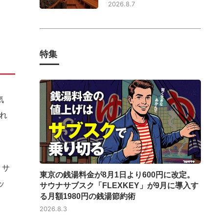
2026.8.7
特集
気
れ
。サ
東京の銭湯料金が8月1日より600円に改定。
ッ
サウナサブスク「FLEXKEY」が9月に導入す
る月額1980円の銭湯節約術
2026.8.3