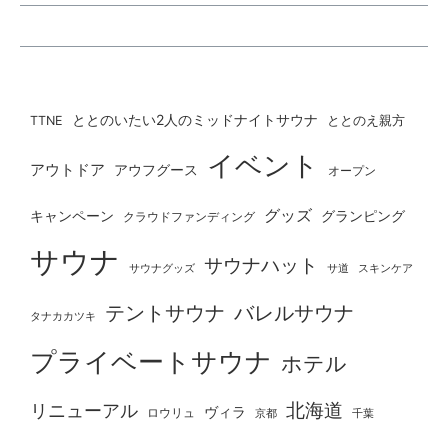
ととのいたい2人のミッドナイトサウナ
ととのえ親方
TTNE
イベント
アウトドア
アウフグース
オープン
グッズ
グランピング
キャンペーン
クラウドファンディング
サウナ
サウナハット
サウナグッズ
サ道
スキンケア
テントサウナ
バレルサウナ
タナカカツキ
プライベートサウナ
ホテル
北海道
リニューアル
ヴィラ
ロウリュ
京都
千葉