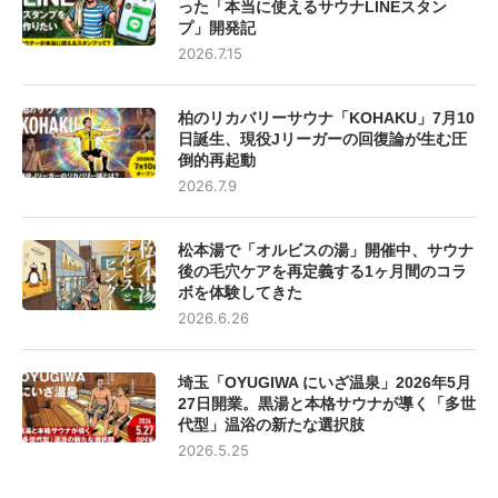
った「本当に使えるサウナLINEスタン
プ」開発記
2026.7.15
柏のリカバリーサウナ「KOHAKU」7月10
日誕生、現役Jリーガーの回復論が生む圧
倒的再起動
2026.7.9
松本湯で「オルビスの湯」開催中、サウナ
後の毛穴ケアを再定義する1ヶ月間のコラ
ボを体験してきた
2026.6.26
埼玉「OYUGIWA にいざ温泉」2026年5月
27日開業。黒湯と本格サウナが導く「多世
代型」温浴の新たな選択肢
2026.5.25